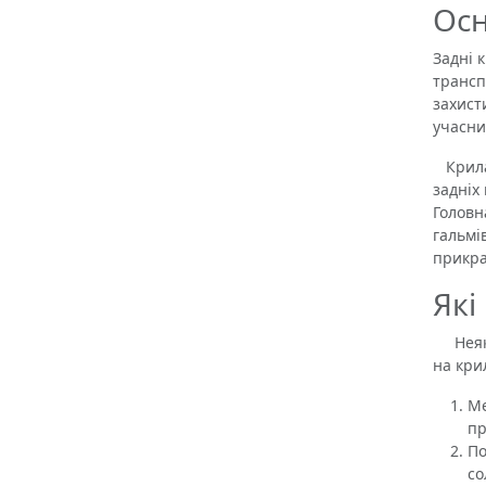
Осн
Задні 
трансп
захист
учасни
Крила 
задніх
Головн
гальмі
прикра
Які
Неякіс
на кри
Ме
пр
По
со