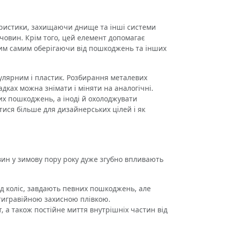
еристики, захищаючи днище та інші системи
ечовин. Крім того, цей елемент допомагає
, тим самим оберігаючи від пошкоджень та інших
улярним і пластик. Розбирання металевих
адках можна знімати і міняти на аналогічні.
них пошкоджень, а іноді й охолоджувати
ися більше для дизайнерських цілей і як
вин у зимову пору року дуже згубно впливають
ід коліс, завдають певних пошкоджень, але
тигравійною захисною плівкою.
т, а також постійне миття внутрішніх частин від