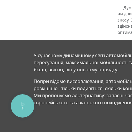
Дуже в
чи дни
зносу.
здійсн
оптима
У сучасному динамічному світі автомобіль
пересування, максимальної мобільності т
Якщо, звісно, він у повному порядку.
Попри відоме висловлювання, автомобіль
розкішшю - тільки подивіться, скільки ко
Ми пропонуємо альтернативу: запасні час
європейського та азіатського походження
КНОПКА
СВЯЗИ