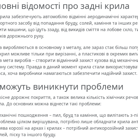
овні відомості про задні крила
крила забезпечують автомобілю відмінні аеродинамічні характ
ортного засобу від попадання бруду, солей, каміння та інших р
ити машини, що їдуть ззаду, від викидів сміття на лобове скло
ків дорожнього руху.
виробляються в основному з металу, але зараз стає більш поп
 крил можливе тільки при вирізанні, а пластикові в окремих вип
а мета виробів – створити відмінний захист кузова від механіч
вну систему. Правда в даний момент крила стали використовуват
са, хоча виробники намагаються забезпечити надійний захист.
 можуть виникнути проблеми
не дорожнє покриття, а також велика кількість хімічних речо
ла. До основних можна віднести такі проблеми:
ханічні пошкодження – пил, бруд та каміння, що вилітають з-п
облема цілком вирішувана, потрібно лише обладнати крила ан
ява корозії на арках і крилах – потрібний антикорозійний захис
лей, піску та іншого бруду.