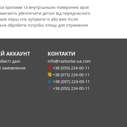
за крилами та внутрішньою поверхнею арок
омагають убезпечити деталі від передчасного
але перш ніж купувати їх або вже після
жна обробити потрібні площі для отримання
ІЙ АККАУНТ
КОНТАКТИ
бисті дані
info@razborka-ua.com
ї замовлення
+38 (050) 224-00-11
+38 (073) 224-00-11
+38 (097) 224-00-11
+38 (050) 224-00-11