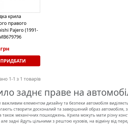
дка крила
ого правого
ishi Pajero (1991-
 MB679796
 грн
ПРИДБАТИ
но 1-1 з 1 товарів
ило заднє праве на автомобі
ажливим елементом дизайну та безпеки автомобіля виділяється
гають створити досконалий та завершений образ автомобіля, з
 а також механічних пошкоджень. Крила можуть мати різну конс
, але задні йдуть цільними з рештою кузовів, на відміну від пер