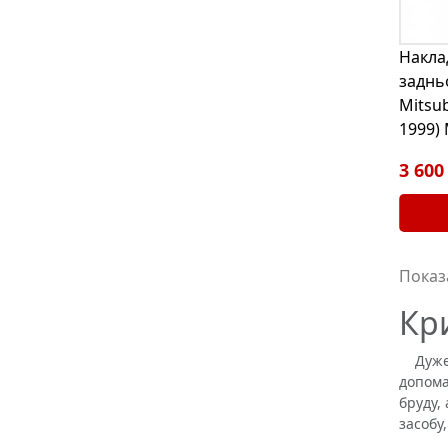
Накла
заднь
Mitsub
1999)
3 600
Показа
Кр
Дуже в
допома
бруду,
засобу