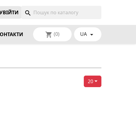
УВIЙТИ
search
(0)
UA
shopping_cart

ОНТАКТИ
20