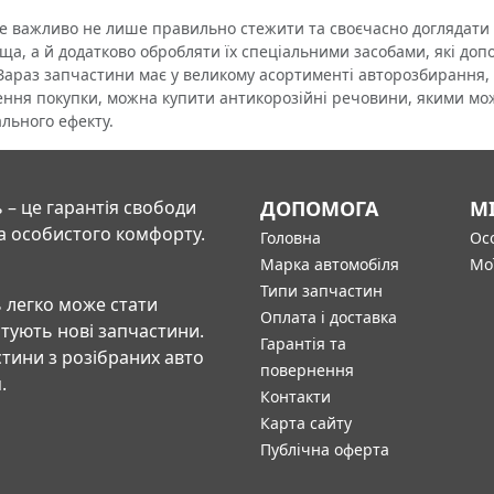
ажливо не лише правильно стежити та своєчасно доглядати 
ща, а й додатково обробляти їх спеціальними засобами, які доп
 Зараз запчастини має у великому асортименті авторозбирання, 
ення покупки, можна купити антикорозійні речовини, якими мо
льного ефекту.
 – це гарантія свободи
ДОПОМОГА
М
а особистого комфорту.
Головна
Осо
Марка автомобіля
Мо
Типи запчастин
 легко може стати
Оплата і доставка
штують нові запчастини.
Гарантія та
тини з розібраних авто
повернення
.
Контакти
Карта сайту
Публічна оферта