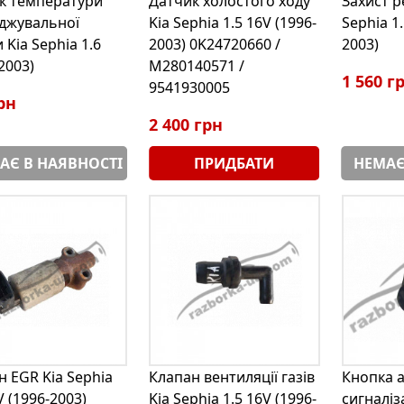
к температури
Датчик холостого ходу
Захист р
джувальної
Kia Sephia 1.5 16V (1996-
Sephia 1.
 Kia Sephia 1.6
2003) 0K24720660 /
2003)
2003)
M280140571 /
1 560 г
9541930005
рн
2 400 грн
АЄ В НАЯВНОСТІ
ПРИДБАТИ
НЕМАЄ
н EGR Kia Sephia
Клапан вентиляції газів
Кнопка а
V (1996-2003)
Kia Sephia 1.5 16V (1996-
сигналіза