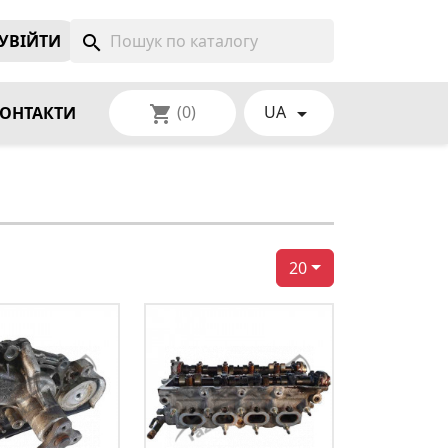
УВIЙТИ
search
(0)
UA
shopping_cart

ОНТАКТИ
20