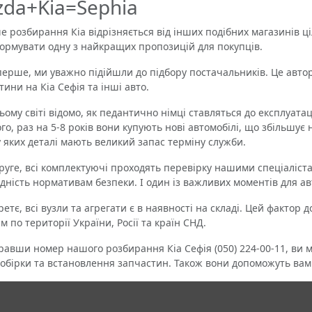
da+Kia=Sephia
озбирання Кіа відрізняється від інших подібних магазинів ці
ормувати одну з найкращих пропозицій для покупців.
ше, ми уважно підійшли до підбору постачальників. Це автор
тини на Кіа Сефія та інші авто.
му світі відомо, як педантично німці ставляться до експлуатац
ого, раз на 5-8 років вони купують нові автомобілі, що збільшує
 у яких деталі мають великий запас терміну служби.
ге, всі комплектуючі проходять перевірку нашими спеціаліста
ідність нормативам безпеки. І один із важливих моментів для ав
тє, всі вузли та агрегати є в наявності на складі. Цей фактор
м по території України, Росії та країн СНД.
ши номер нашого розбирання Кіа Сефія (050) 224-00-11, ви 
обірки та встановлення запчастин. Також вони допоможуть ва