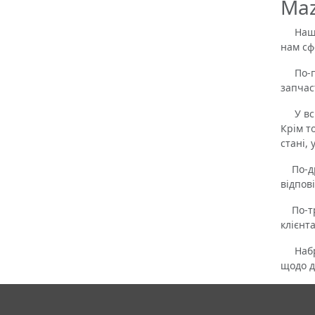
Maz
Наше р
нам сф
По-пер
запчас
У всьо
Крім т
стані,
По-дру
відпов
По-тре
клієнта
Набрав
щодо д