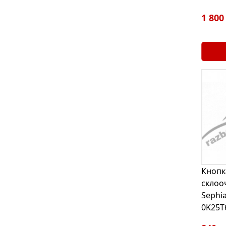
1 800
Кнопк
склоо
Sephia
0K25T