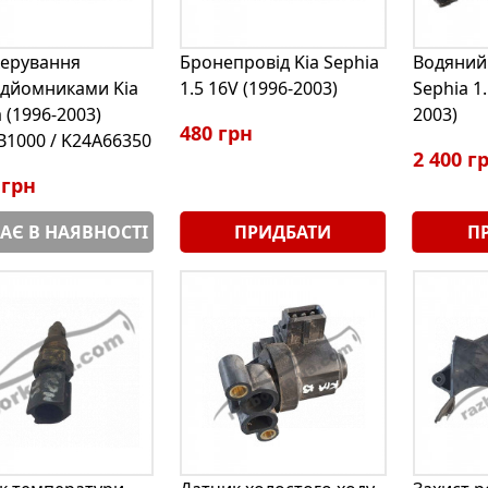
керування
Бронепровід Kia Sephia
Водяний 
ідйомниками Kia
1.5 16V (1996-2003)
Sephia 1.
 (1996-2003)
2003)
480 грн
B1000 / K24A66350
2 400 г
 грн
АЄ В НАЯВНОСТІ
ПРИДБАТИ
П