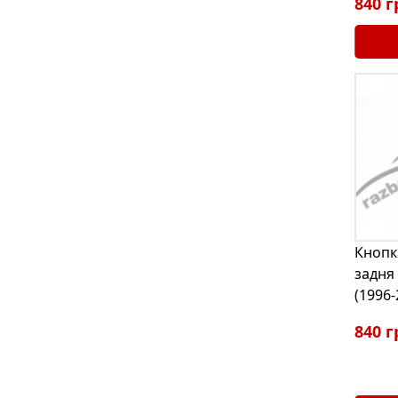
840 г
Кнопк
задня 
(1996
840 г