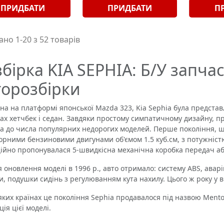
ПРИДБАТИ
ПРИДБАТИ
П
но 1-20 з 52 товарів
бірка KIA SEPHIA: Б/У запчас
торозбірки
на на платформі японської Mazda 323, Kia Sephia була представл
вах хетчбек і седан. Завдяки простому симпатичному дизайну, п
а до числа популярних недорогих моделей. Перше покоління, щ
орними бензиновими двигунами об'ємом 1.5 куб.см, з потужністю 8
ійно пропонувалася 5-швидкісна механічна коробка передач аб
оновлення моделі в 1996 р., авто отримало: систему ABS, аварі
и, подушки сидінь з регулюванням кута нахилу. Цього ж року у в
их країнах це покоління Sephia продавалося під назвою Mentor 
ія цієї моделі.