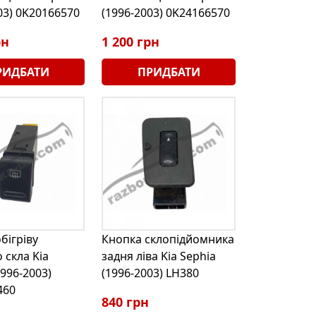
03) 0K20166570
(1996-2003) 0K24166570
рн
1 200 грн
РИДБАТИ
ПРИДБАТИ
бігріву
Кнопка склопідйомника
 скла Kia
задня ліва Kia Sephia
1996-2003)
(1996-2003) LH380
460
840 грн