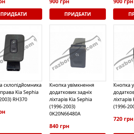
рн
900 грн
900 грн
ПРИДБАТИ
ПРИДБАТИ
П
а склопідйомника
Кнопка увімкнення
Кнопка 
права Kia Sephia
додаткових задніх
додатков
-2003) RH370
ліхтарів Kia Sephia
ліхтарів 
(1996-2003)
(1996-20
рн
0K20N66480A
720 грн
840 грн