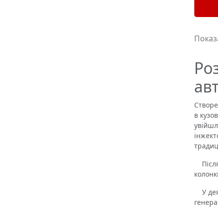
Показа
Роз
ав
Створе
в кузо
увійшл
інжект
традиц
Після 
колонк
У деяк
генерац