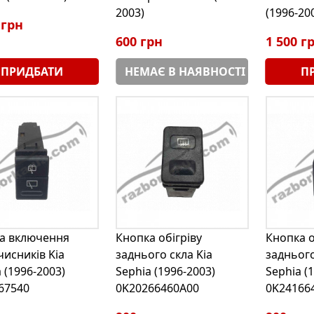
2003)
(1996-20
 грн
600 грн
1 500 г
ПРИДБАТИ
НЕМАЄ В НАЯВНОСТІ
П
а включення
Кнопка обігріву
Кнопка о
чисників Kia
заднього скла Kia
заднього
 (1996-2003)
Sephia (1996-2003)
Sephia (
67540
0K20266460A00
0K24166