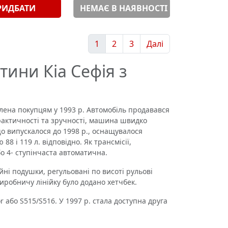
РИДБАТИ
НЕМАЄ В НАЯВНОСТІ
1
2
3
Далі
тини Кіа Сефія з
ена ​​покупцям у 1993 р. Автомобіль продавався
рактичності та зручності, машина швидко
о випускалося до 1998 р., оснащувалося
8 і 119 л. відповідно. Як трансмісії,
о 4- ступінчаста автоматична.
йні подушки, регульовані по висоті рульові
иробничу лінійку було додано хетчбек.
або S515/S516. У 1997 р. стала доступна друга