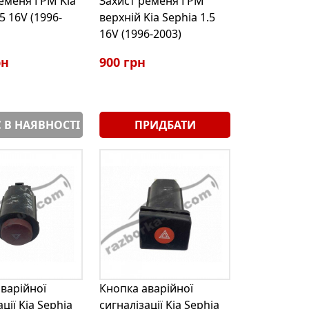
еменя ГРМ Kia
Захист ременя ГРМ
5 16V (1996-
верхній Kia Sephia 1.5
16V (1996-2003)
рн
900 грн
 В НАЯВНОСТІ
ПРИДБАТИ
варійної
Кнопка аварійної
ції Kia Sephia
сигналізації Kia Sephia