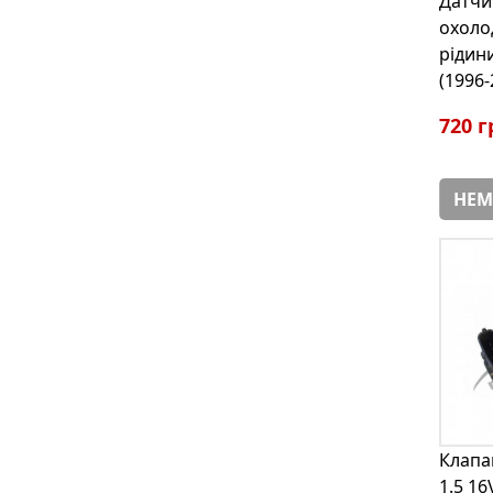
Датчи
охоло
рідини
(1996-
720 г
НЕМ
Клапа
1.5 16