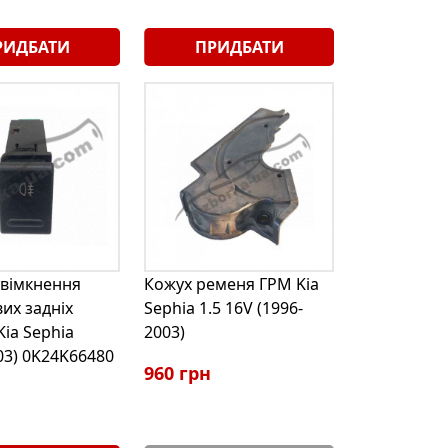
РИДБАТИ
ПРИДБАТИ
увімкнення
Кожух ременя ГРМ Kia
их задніх
Sephia 1.5 16V (1996-
Kia Sephia
2003)
03) 0K24K66480
960 грн