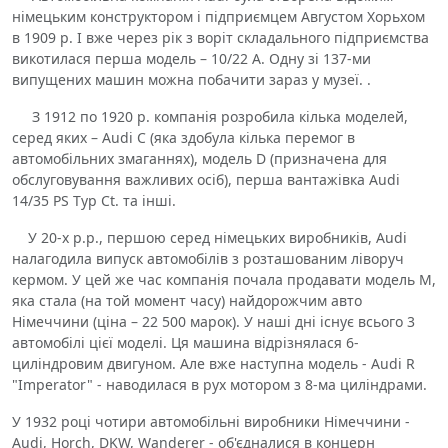
німецьким конструктором і підприємцем Августом Хорьхом
в 1909 р. І вже через рік з воріт складального підприємства
викотилася перша модель – 10/22 A. Одну зі 137-ми
випущених машин можна побачити зараз у музеї. .
З 1912 по 1920 р. компанія розробила кілька моделей,
серед яких – Audi С (яка здобула кілька перемог в
автомобільних змаганнях), модель D (призначена для
обслуговування важливих осіб), перша вантажівка Audi
14/35 PS Typ Ct. та інші.
У 20-х р.р., першою серед німецьких виробників, Audi
налагодила випуск автомобілів з розташованим ліворуч
кермом. У цей же час компанія почала продавати модель М,
яка стала (на той момент часу) найдорожчим авто
Німеччини (ціна – 22 500 марок). У наші дні існує всього 3
автомобілі цієї моделі. Ця машина відрізнялася 6-
циліндровим двигуном. Але вже наступна модель - Audi R
"Imperator" - наводилася в рух мотором з 8-ма циліндрами.
У 1932 році чотири автомобільні виробники Німеччини -
Audi, Horch, DKW, Wanderer - об'єдналися в концерн