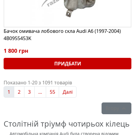
Бачок омивача лобового скла Audi A6 (1997-2004)
4B0955453K
1 800 грн
ПРИДБАТИ
Показано 1-20 з 1091 товарів
1
2
3
…
55
Далі
Вгору

Столітній тріумф чотирьох кілець
Автомобільна компанія Audi була створена відомим