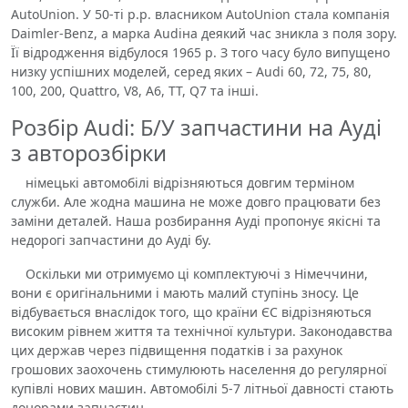
AutoUnion. У 50-ті р.р. власником AutoUnion стала компанія
Daimler-Benz, а марка Audiна деякий час зникла з поля зору.
Її відродження відбулося 1965 р. З того часу було випущено
низку успішних моделей, серед яких – Audi 60, 72, 75, 80,
100, 200, Quattro, V8, A6, TT, Q7 та інші.
Розбір Audi: Б/У запчастини на Ауді
з авторозбірки
німецькі автомобілі відрізняються довгим терміном
служби. Але жодна машина не може довго працювати без
заміни деталей. Наша розбирання Ауді пропонує якісні та
недорогі запчастини до Ауді бу.
Оскільки ми отримуємо ці комплектуючі з Німеччини,
вони є оригінальними і мають малий ступінь зносу. Це
відбувається внаслідок того, що країни ЄС відрізняються
високим рівнем життя та технічної культури. Законодавства
цих держав через підвищення податків і за рахунок
грошових заохочень стимулюють населення до регулярної
купівлі нових машин. Автомобілі 5-7 літньої давності стають
донорами запчастин.