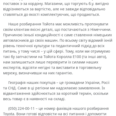
поставок з-за кордону. Магазини, що торгують б.у. вигідно
відрізняються за вартістю, але не завжди відповідально
ставляться до якості комплектуючих, що продаються.
Наше розбирання Тойота має можливість пропонувати
своїм клієнтам якісні деталі, що постачаються з Німеччини.
Причиною їхньої кондиційності є саме ставлення німецьких
автовласників до своїх машин. По всьому світу відомий їхній
рівень технічної культури та педантичний підхід до всіх
питань, у тому числі – у цій сфері. Тому, коли ми отримуємо
такі бу запчастини на Тойота Королла Е100 (та інші авто),
нам залишається лише перевірити їх силами наших
експертів, відсіяти негідні та виставити в торговельну
мережу, визначивши на них гарантію.
Географія наших покупців – це громадяни України, Росії
та СНД. Саме в ці регіони ми надсилаємо замовлення. Їх
відвантаження здійснюється за короткий термін, оскільки
весь товар є в наявності на складі.
(050) 224-00-11 – це номер фахівців нашого розбирання
Toyota. Вони готові відповісти на всі питання і допомогти