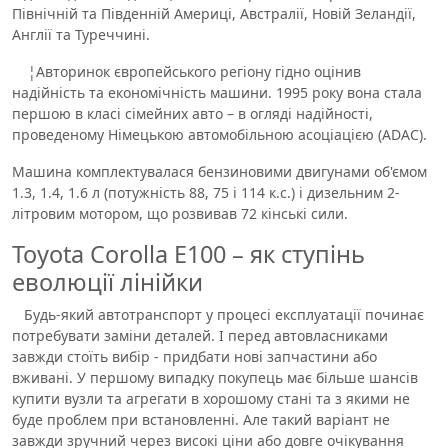
Північній та Південній Америці, Австралії, Новій Зеландії,
Англії та Туреччині.
¦Авторинок європейського регіону гідно оцінив
надійність та економічність машини. 1995 року вона стала
першою в класі сімейних авто – в огляді надійності,
проведеному Німецькою автомобільною асоціацією (ADAC).
Машина комплектувалася бензиновими двигунами об'ємом
1.3, 1.4, 1.6 л (потужність 88, 75 і 114 к.с.) і дизельним 2-
літровим мотором, що розвивав 72 кінські сили.
Toyota Corolla E100 – як ступінь
еволюції лінійки
Будь-який автотранспорт у процесі експлуатації починає
потребувати заміни деталей. І перед автовласниками
завжди стоїть вибір - придбати нові запчастини або
вживані. У першому випадку покупець має більше шансів
купити вузли та агрегати в хорошому стані та з якими не
буде проблем при встановленні. Але такий варіант не
завжди зручний через високі ціни або довге очікування