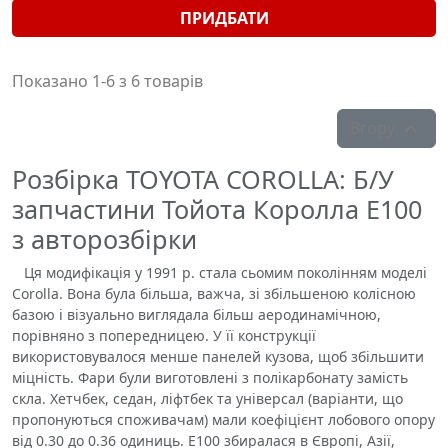
ПРИДБАТИ
Показано 1-6 з 6 товарів
Вгору

Розбірка TOYOTA COROLLA: Б/У
запчастини Тойота Королла Е100
з авторозбірки
Ця модифікація у 1991 р. стала сьомим поколінням моделі
Corolla. Вона була більша, важча, зі збільшеною колісною
базою і візуально виглядала більш аеродинамічною,
порівняно з попередницею. У її конструкції
використовувалося менше панелей кузова, щоб збільшити
міцність. Фари були виготовлені з полікарбонату замість
скла. Хетчбек, седан, ліфтбек та універсал (варіанти, що
пропонуються споживачам) мали коефіцієнт лобового опору
від 0.30 до 0.36 одиниць. E100 збиралася в Європі, Азії,