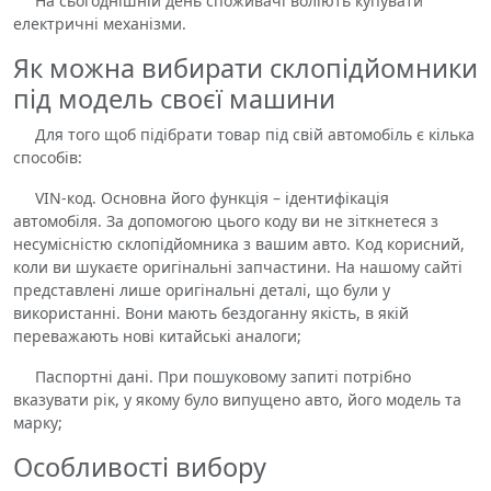
На сьогоднішній день споживачі воліють купувати
електричні механізми.
Як можна вибирати склопідйомники
під модель своєї машини
Для того щоб підібрати товар під свій автомобіль є кілька
способів:
VIN-код. Основна його функція – ідентифікація
автомобіля. За допомогою цього коду ви не зіткнетеся з
несумісністю склопідйомника з вашим авто. Код корисний,
коли ви шукаєте оригінальні запчастини. На нашому сайті
представлені лише оригінальні деталі, що були у
використанні. Вони мають бездоганну якість, в якій
переважають нові китайські аналоги;
Паспортні дані. При пошуковому запиті потрібно
вказувати рік, у якому було випущено авто, його модель та
марку;
Особливості вибору