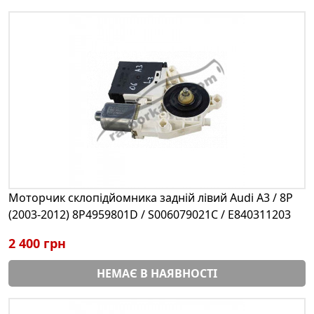
Моторчик склопідйомника задній лівий Audi A3 / 8P
(2003-2012) 8P4959801D / S006079021C / E840311203
2 400 грн
НЕМАЄ В НАЯВНОСТІ