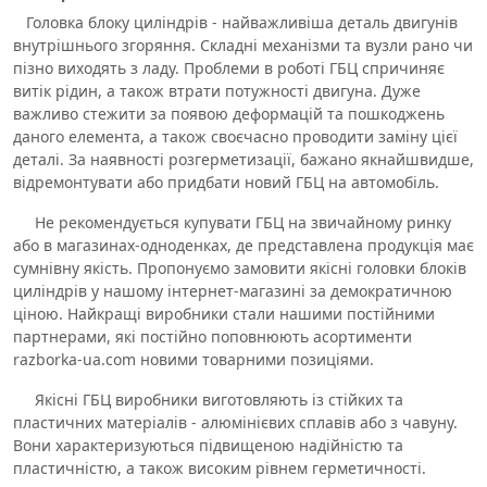
Головка блоку циліндрів - найважливіша деталь двигунів
внутрішнього згоряння. Складні механізми та вузли рано чи
пізно виходять з ладу. Проблеми в роботі ГБЦ спричиняє
витік рідин, а також втрати потужності двигуна. Дуже
важливо стежити за появою деформацій та пошкоджень
даного елемента, а також своєчасно проводити заміну цієї
деталі. За наявності розгерметизації, бажано якнайшвидше,
відремонтувати або придбати новий ГБЦ на автомобіль.
Не рекомендується купувати ГБЦ на звичайному ринку
або в магазинах-одноденках, де представлена ​​продукція має
сумнівну якість. Пропонуємо замовити якісні головки блоків
циліндрів у нашому інтернет-магазині за демократичною
ціною. Найкращі виробники стали нашими постійними
партнерами, які постійно поповнюють асортименти
razborka-ua.com новими товарними позиціями.
Якісні ГБЦ виробники виготовляють із стійких та
пластичних матеріалів - алюмінієвих сплавів або з чавуну.
Вони характеризуються підвищеною надійністю та
пластичністю, а також високим рівнем герметичності.