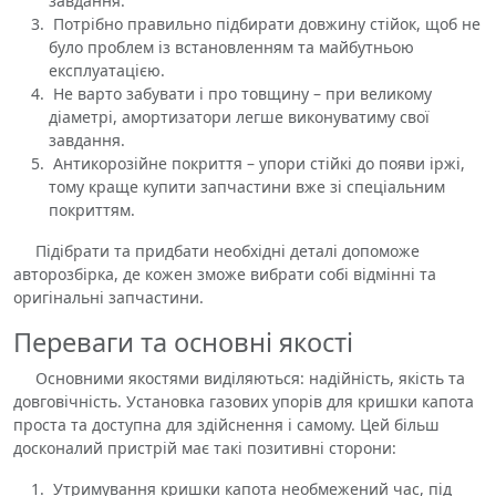
завдання.
Потрібно правильно підбирати довжину стійок, щоб не
було проблем із встановленням та майбутньою
експлуатацією.
Не варто забувати і про товщину – при великому
діаметрі, амортизатори легше виконуватиму свої
завдання.
Антикорозійне покриття – упори стійкі до появи іржі,
тому краще купити запчастини вже зі спеціальним
покриттям.
Підібрати та придбати необхідні деталі допоможе
авторозбірка, де кожен зможе вибрати собі відмінні та
оригінальні запчастини.
Переваги та основні якості
Основними якостями виділяються: надійність, якість та
довговічність. Установка газових упорів для кришки капота
проста та доступна для здійснення і самому. Цей більш
досконалий пристрій має такі позитивні сторони:
Утримування кришки капота необмежений час, під