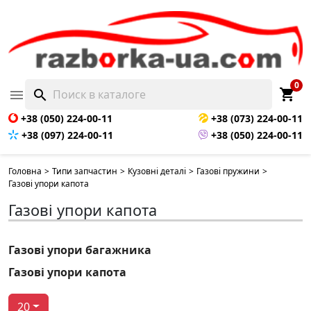
0
shopping_cart

search
+38 (050) 224-00-11
+38 (073) 224-00-11
+38 (097) 224-00-11
+38 (050) 224-00-11
Головна
>
Типи запчастин
>
Кузовні деталі
>
Газові пружини
>
Газові упори капота
Газові упори капота
Газові упори багажника
Газові упори капота
20