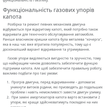
функціональність і безпеку.
Функціональність газових упорів
капота
Розбірка та ремонт певних механізмів двигуна
відбувається при відкритому капоті, який потрібно також
відкривати для технічного обслуговування автомобіля.
Раніше власником кришки капота була металева "кочерга",
яка в наш час вже втратила популярність, тому що є
досконаліший варіант відкривання та утримування.
Газові упори виділяються вигідністю та зручністю, тому
що найкращим чином дозволяють забезпечити функцію
підтримки капота. Але щоб забезпечити правильну роботу,
важливо подбати про такі умови:
Прогрів двигуна, перед відкриванням – допомагає
уникнути витоків рідини, які призводять до подальших
проблем і навіть неможливості завести двигун узимку.
При заміні амортизаторів капота варто встановити 2
упори, які краще здійснюватимуть покладені на них