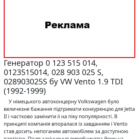
Генератор 0 123 515 014,
0123515014, 028 903 025 S,
028903025S бу VW Vento 1.9 TDI
(1992-1999)
У німецького автоконцерну Volkswagen було
величезне бажання підтримати конкуренцію для Jetta
II і частково замінити її на піку популярності. В
принципі компанія впоралася із завданням і Vento
став досить непоганим автомобілем за доступною
вартістю. Після закінчення виробництва йому на