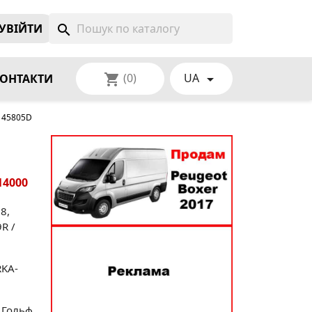
УВIЙТИ
search
(0)
UA
shopping_cart

ОНТАКТИ
0145805D
14000
8,
R /
RKA-
 Гольф