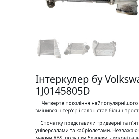
Інтеркулер бу Volkswa
1J0145805D
Четверте покоління найпопулярнішого авт
змінився інтер'єр і салон став більш пр
Спочатку представили тридверні та п'яти
універсалами та кабріолетами. Незважаюч
маючи ABS, подушки безпеки, дискові гал