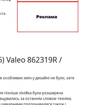
іста
5) Valeo 862319R /
особливих змін у дизайні не було, зате
е пізніше лінійка була розширена
ащувалась за останнім словом техніки,
нш шикарними пропонувалися також і