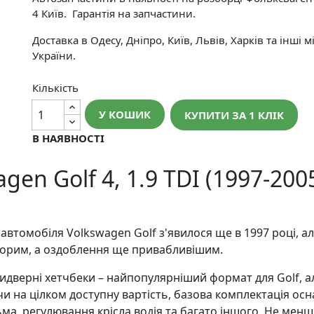
4 Київ. Гарантія на запчастини.
Доставка в Одесу, Дніпро, Київ, Львів, Харків та інші м
України.
Кількість
У КОШИК
КУПИТИ ЗА 1 КЛIК
В НАЯВНОСТІ
gen Golf 4, 1.9 TDI (1997-200
омобіля Volkswagen Golf з'явилося ще в 1997 році, але 
осторим, а оздоблення ще привабливішим.
дверні хетчбеки – найпопулярніший формат для Golf, ал
и на цілком доступну вартість, базова комплектація осн
ьма, регулювання крісла водія та багато іншого. Не ме