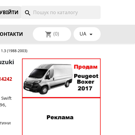
УВIЙТИ
search
(0)
UA
shopping_cart

ОНТАКТИ
1.3 (1988-2003)
uzuki
14242
Swift
96,
стини