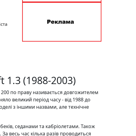
іста
 1.3 (1988-2003)
200, 200 по праву називається довгожителем
яло великий період часу - від 1988 до
оделі з іншими назвами, але технічне
еків, седанами та кабріолетами. Також
 За весь час кілька разів проводиться