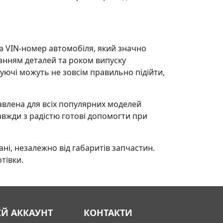
а VIN-номер автомобіля, який значно
анням деталей та роком випуску
туючі можуть не зовсім правильно підійти,
влена ​​для всіх популярних моделей
авжди з радістю готові допомогти при
ні, незалежно від габаритів запчастин.
тівки.
ІЙ АККАУНТ
КОНТАКТИ