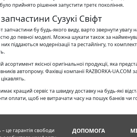
 було прийнято рішення запустити третє покоління.
в запчастини Сузукі Свіфт
 запчастини бу будь-якого виду, варто звернути увагу н
стю до певної моделі. Можна шукати також за найменув
 них піддаються модернізації та рестайлінгу, то комплек
ь.
 асортимент якісної оригінальної продукції, яка предста
тавників автопрому. Фахівці компанії RAZBORKA-UA.COM з
 цікавлять.
є кращий сервіс та швидку доставку на будь-які відста
ти оплати, щоб не витрачати часу на пошук банків чи го
 – це гарантія свободи
ДОПОМОГА
М