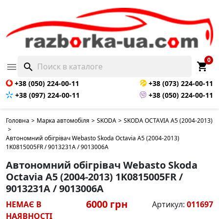
НЕМАЄ В НАЯВНОСТІ
0
shopping_cart

search
+38 (050) 224-00-11
+38 (073) 224-00-11
+38 (097) 224-00-11
+38 (050) 224-00-11
Головна
>
Марка автомобіля
>
SKODA
>
SKODA OCTAVIA A5 (2004-2013)
>
Автономний обігрівач Webasto Skoda Octavia A5 (2004-2013)
1K0815005FR / 9013231A / 9013006A
Автономний обігрівач Webasto Skoda
Octavia A5 (2004-2013) 1K0815005FR /
9013231A / 9013006A
6000 грн
НЕМАЄ В
Артикул:
011697
НАЯВНОСТІ