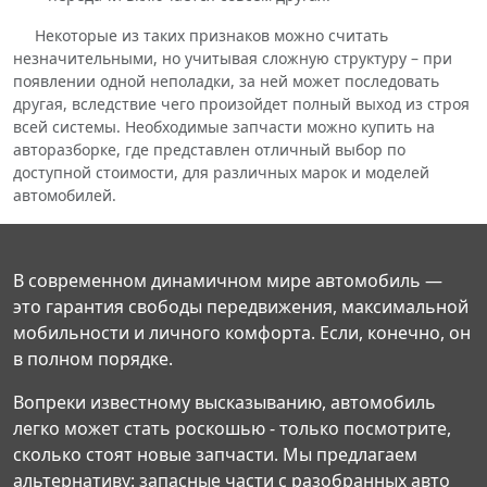
Некоторые из таких признаков можно считать
незначительными, но учитывая сложную структуру – при
появлении одной неполадки, за ней может последовать
другая, вследствие чего произойдет полный выход из строя
всей системы. Необходимые запчасти можно купить на
авторазборке, где представлен отличный выбор по
доступной стоимости, для различных марок и моделей
автомобилей.
В современном динамичном мире автомобиль —
это гарантия свободы передвижения, максимальной
мобильности и личного комфорта. Если, конечно, он
в полном порядке.
Вопреки известному высказыванию, автомобиль
легко может стать роскошью - только посмотрите,
сколько стоят новые запчасти. Мы предлагаем
альтернативу: запасные части с разобранных авто