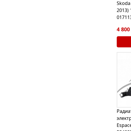
Skoda 
2013) 
01711
4 800
Радиа
элект
Espace