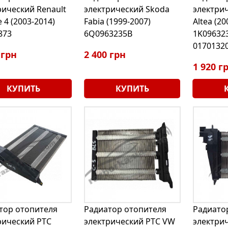
рический Renault
электрический Skoda
электрич
 4 (2003-2014)
Fabia (1999-2007)
Altea (20
873
6Q0963235B
1K096323
0170132
 грн
2 400 грн
1 920 г
КУПИТЬ
КУПИТЬ
тор отопителя
Радиатор отопителя
Радиато
рический РТС
электрический РТС VW
электри