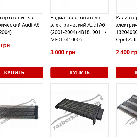
тор отопителя
Радиатор отопителя
Радиато
рический Audi A6
электрический Audi A6
электри
2004)
(2001-2004) 4B1819011 /
13204090
MF013410006
Opel Zafi
 грн
3 000 грн
2 400 г
КУПИТЬ
КУПИТЬ