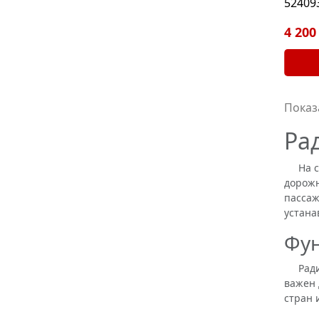
52409
4 200
Показ
Ра
На се
дорожн
пассаж
устана
Фун
Радиат
важен 
стран 