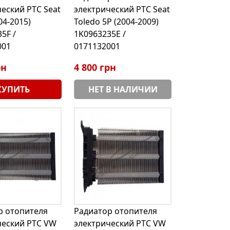
еский РТС Seat
электрический РТС Seat
04-2015)
Toledo 5P (2004-2009)
5F /
1K0963235E /
001
0171132001
рн
4 800 грн
КУПИТЬ
НЕТ В НАЛИЧИИ
р отопителя
Радиатор отопителя
ческий РТС VW
электрический РТС VW