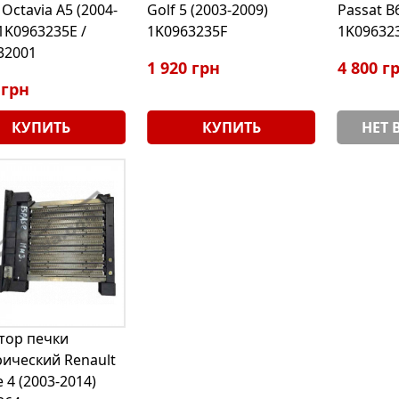
Octavia A5 (2004-
Golf 5 (2003-2009)
Passat B
1K0963235E /
1K0963235F
1K09632
32001
1 920 грн
4 800 г
 грн
КУПИТЬ
КУПИТЬ
НЕТ 
тор печки
рический Renault
 4 (2003-2014)