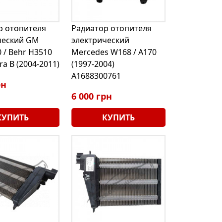
р отопителя
Радиатор отопителя
ческий GM
электрический
 / Behr H3510
Mercedes W168 / A170
ra В (2004-2011)
(1997-2004)
A1688300761
рн
6 000 грн
КУПИТЬ
КУПИТЬ