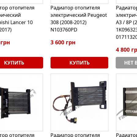
тор отопителя
Радиатор отопителя
Радиато
рический
электрический Peugeot
электрич
ishi Lancer 10
308 (2008-2012)
A3 / 8P (
2017)
N103760PD
1K096323
0171132
 грн
3 600 грн
4 800 г
КУПИТЬ
КУПИТЬ
НЕТ 
тор отопителя
Радиатор отопителя
Радиато