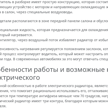
ель в разборке имеет простую конструкцию, которая состоит 
яющих устройство с мотором и направляющих охлаждающую жи
а в салон, через специальные воздуховоды.
тали располагаются в зоне передней панели салона и обусло
ециальная жидкость, которая предназначается для охлаждени
торый нагревается.
нтилятор, через воздушный поток избавляет радиатор от избыт
ивность нагревания регулируется положением заслонок, кот
 процесс контролирует водитель, который может настроить оп
и года. В современных автомобилях за это могут отвечать спе
бенности работы и возможные 
ктрического
й особенностью в работе электрического радиатора, являетс
ения, что помогает рационально использовать его, отталкиваяс
ется при температуре антифриза меньше чем 70 градусов, нагр
ический радиатор имеет три контура, благодаря которым можн
еля.