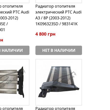
р отопителя
Радиатор отопителя
еский PTC Audi
электрический PТС Audi
2003-2012)
A3 / 8P (2003-2012)
5E /
1K0963235D / 983141K
001
4 800 грн
рн
В НАЛИЧИИ
НЕТ В НАЛИЧИИ
р отопителя
Радиатор отопителя