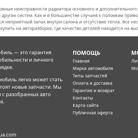
ые неисправности радиатора основного и дополнительного за
 других систем. Как и в большинстве случаев к поломкам приво
ся неприятный запах внутри салона и отсутствие тепла. Все н
купить на авторазборке, где качество деталей находится на вы
биль — это гарантия
ПОМОЩЬ
М
обильности и личного
Главная
Ли
рядке.
Марка автомобиля
Мо
Типы запчастей
мобиль легко может стать
Оплата и доставка
стоят новые запчасти. Мы
Гарантия и возврат
и с разобранных авто
Контакты
я.
Карта сайта
Публичная оферта
-ua.com