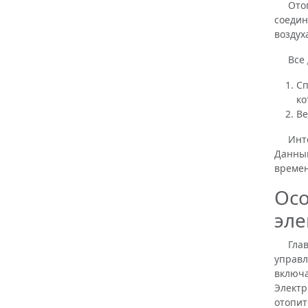
Отопит
соедин
воздух
Все де
Сп
ко
Ве
Интенс
Данный
времен
Осо
эле
Главно
управл
включа
Электр
отопит