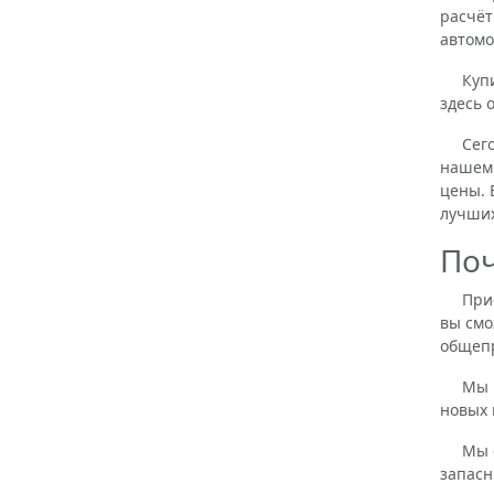
расчёт
автомо
Купить
здесь 
Сегодн
нашем 
цены. 
лучших
Поч
Приобр
вы смо
общепр
Мы пре
новых 
Мы смо
запасн