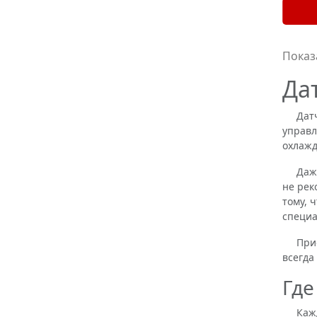
Показ
Да
Датчик
управл
охлажд
Даже с
не рек
тому, 
специа
Приобр
всегда
Где
Каждом