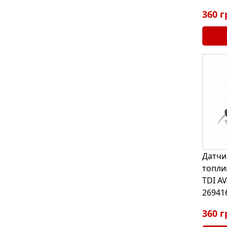
360 г
Датчи
топли
TDI AV
26941
360 г