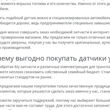
 момента впрыска топлива и его количества. Именно от этого 
биля.
 подобный датчик можно в специализированных автомобильн
обходится дороже, ведь предприниматели специально завышаю
я можно совершить заказ необходимой запчасти в интернет-м
проверенном магазине. Мы предлагаем не только отличные а
Будьте уверены, покупая у нас вы получите оригинальные, аут
 производителей.
ему выгодно покупать датчики у
етая б/у запчасти и различные комплектующие для транспор
жете неплохо сэкономить собственный семейный бюджет. Стои
инятых стандартов на рынке.
длагаем нашим покупателям только качественную продукцию
клиентов, которые решаются сделать заказ именно у нас, ста
гли заручиться поддержкой, поэтому нас выбирают большинс
ые части вам не составит труда. Для этого достаточно заполн