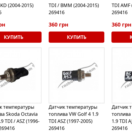
BKD (2004-2015)
TDI / BMM (2004-2015)
TDI AMF 
6
269416
269416
рн
360 грн
360 грн
КУПИТЬ
КУПИТЬ
к температуры
Датчик температуры
Датчик 
ва Skoda Octavia
топлива VW Golf 4 1.9
топлива 
.9 TDI / ASZ (1996-
TDI ASZ (1997-2005)
1.9 TDI A
 269416
269416
269416