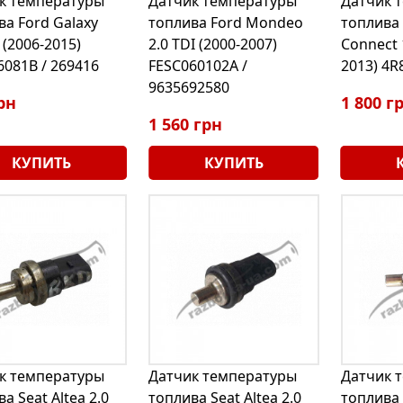
к температуры
Датчик температуры
Датчик 
ва Ford Galaxy
топлива Ford Mondeo
топлива 
 (2006-2015)
2.0 TDI (2000-2007)
Connect 
6081B / 269416
FESC060102A /
2013) 4
9635692580
рн
1 800 г
1 560 грн
КУПИТЬ
КУПИТЬ
к температуры
Датчик температуры
Датчик 
а Seat Altea 2.0
топлива Seat Altea 2.0
топлива 