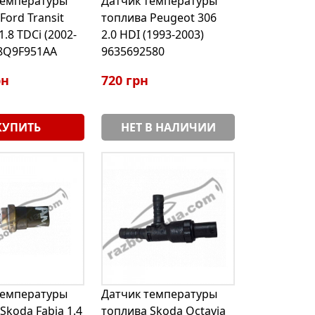
температуры
Датчик температуры
Ford Transit
топлива Peugeot 306
1.8 TDCi (2002-
2.0 HDI (1993-2003)
R8Q9F951AA
9635692580
рн
720 грн
КУПИТЬ
НЕТ В НАЛИЧИИ
температуры
Датчик температуры
Skoda Fabia 1.4
топлива Skoda Octavia