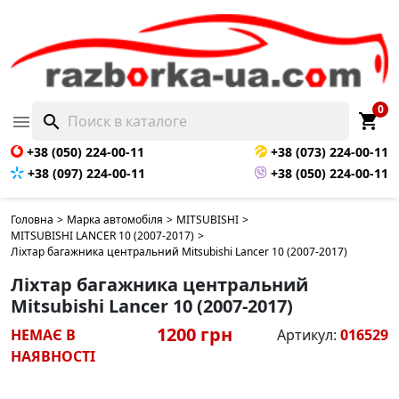
НЕМАЄ В НАЯВНОСТІ
0
shopping_cart

search
+38 (050) 224-00-11
+38 (073) 224-00-11
+38 (097) 224-00-11
+38 (050) 224-00-11
Головна
>
Марка автомобіля
>
MITSUBISHI
>
MITSUBISHI LANCER 10 (2007-2017)
>
Ліхтар багажника центральний Mitsubishi Lancer 10 (2007-2017)
Ліхтар багажника центральний
Mitsubishi Lancer 10 (2007-2017)
1200 грн
НЕМАЄ В
Артикул:
016529
НАЯВНОСТІ