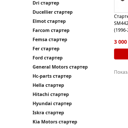
Dri стартер
Ducellier стартер
Старт
Elmot стартер
SM442
(1996-
Farcom стартер
Femsa стартер
3 000
Fer стартер
Ford стартер
General Motors стартер
Показа
Hc-parts стартер
Hella стартер
Hitachi стартер
Hyundai стартер
Iskra стартер
Kia Motors стартер