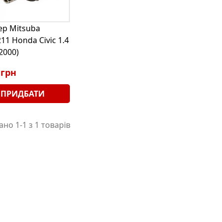
ер Mitsuba
11 Honda Civic 1.4
2000)
 грн
ПРИДБАТИ
но 1-1 з 1 товарів