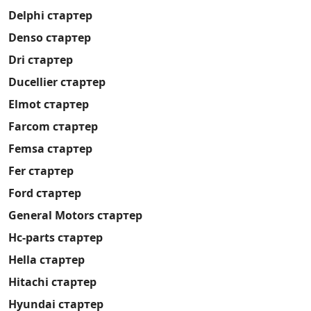
Delphi стартер
Denso стартер
Dri стартер
Ducellier стартер
Elmot стартер
Farcom стартер
Femsa стартер
Fer стартер
Ford стартер
General Motors стартер
Hc-parts стартер
Hella стартер
Hitachi стартер
Hyundai стартер