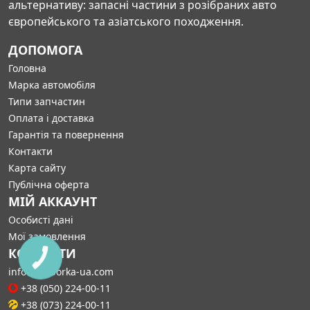
альтернативу: запасні частини з розібраних авто
європейського та азіатського походження.
ДОПОМОГА
Головна
Марка автомобіля
Типи запчастин
Оплата і доставка
Гарантія та повернення
Контакти
Карта сайту
Публічна оферта
МІЙ АККАУНТ
Особисті дані
Мої замовлення
КОНТАКТИ
КНОПКА
СВЯЗИ
info@razborka-ua.com
+38 (050) 224-00-11
+38 (073) 224-00-11