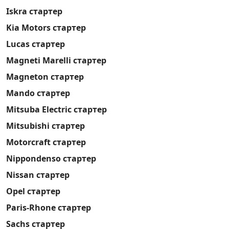
Iskra стартер
Kia Motors стартер
Lucas стартер
Magneti Marelli стартер
Magneton стартер
Mando стартер
Mitsuba Electric стартер
Mitsubishi стартер
Motorcraft стартер
Nippondenso стартер
Nissan стартер
Opel стартер
Paris-Rhone стартер
Sachs стартер