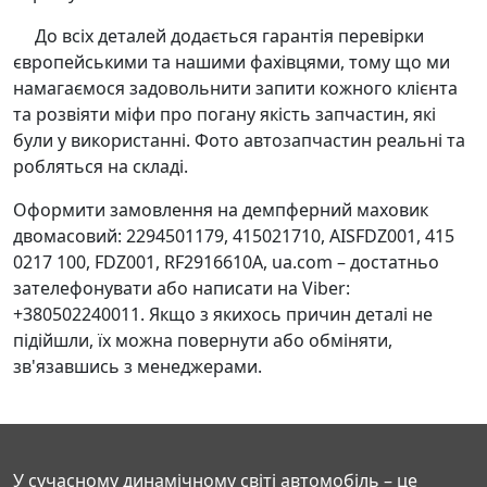
До всіх деталей додається гарантія перевірки
європейськими та нашими фахівцями, тому що ми
намагаємося задовольнити запити кожного клієнта
та розвіяти міфи про погану якість запчастин, які
були у використанні. Фото автозапчастин реальні та
робляться на складі.
Оформити замовлення на демпферний маховик
двомасовий: 2294501179, 415021710, AISFDZ001, 415
0217 100, FDZ001, RF2916610A, ua.com – достатньо
зателефонувати або написати на Viber:
+380502240011. Якщо з якихось причин деталі не
підійшли, їх можна повернути або обміняти,
зв'язавшись з менеджерами.
У сучасному динамічному світі автомобіль – це