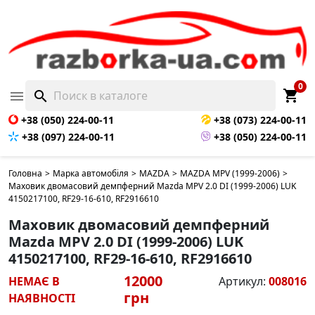
НЕМАЄ В НАЯВНОСТІ
0
shopping_cart

search
+38 (050) 224-00-11
+38 (073) 224-00-11
+38 (097) 224-00-11
+38 (050) 224-00-11
Головна
>
Марка автомобіля
>
MAZDA
>
MAZDA MPV (1999-2006)
>
Маховик двомасовий демпферний Mazda MPV 2.0 DI (1999-2006) LUK
4150217100, RF29-16-610, RF2916610
Маховик двомасовий демпферний
Mazda MPV 2.0 DI (1999-2006) LUK
4150217100, RF29-16-610, RF2916610
12000
НЕМАЄ В
Артикул:
008016
грн
НАЯВНОСТІ