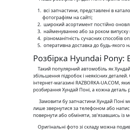
всі запчастини, представлені в катал
фотографіям на сайті;
широкий асортимент постійно оновлю
найменуванню або за роком випуску 
різноманітність сучасних способів оп
оперативна доставка до будь-якого н
Розбірка Hyundai Pony: 
Такий популярний автомобіль як Хундай По
збільшення підробок і неякісних деталей
інтернет-магазині RAZBORKA-UA.COM, яки
розбирання Хундай Поні, а кожна деталь р
Замовити бу запчастини Хундай Поні можн
лише звернутися за телефоном або написа
повернути або обміняти, зв'язавшись із 
Оригінальні фото зі складу можна подивит