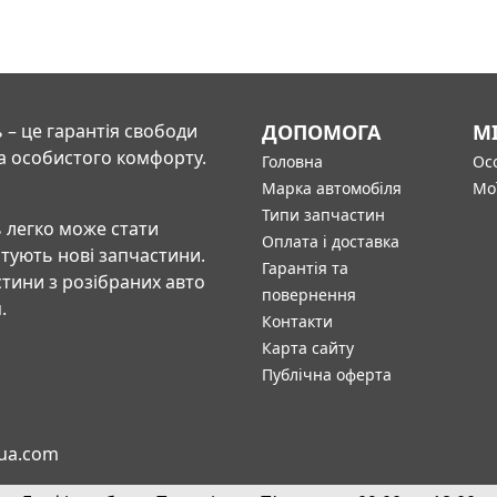
 – це гарантія свободи
ДОПОМОГА
М
а особистого комфорту.
Головна
Осо
Марка автомобіля
Мо
Типи запчастин
 легко може стати
Оплата і доставка
штують нові запчастини.
Гарантія та
тини з розібраних авто
повернення
.
Контакти
Карта сайту
Публічна оферта
-ua.com