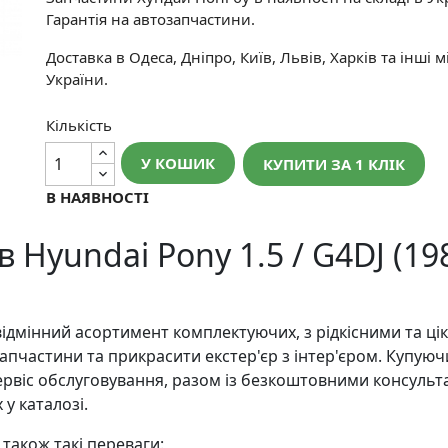
Гарантія на автозапчастини.
Доставка в Одеса, Дніпро, Київ, Львів, Харків та інші м
України.
Кількість
У КОШИК
КУПИТИ ЗА 1 КЛIК
В НАЯВНОСТІ
 Hyundai Pony 1.5 / G4DJ (19
ідмінний асортимент комплектуючих, з рідкісними та ц
апчастини та прикрасити екстер'єр з інтер'єром. Купую
ервіс обслуговування, разом із безкоштовними консульта
у каталозі.
також такі переваги: