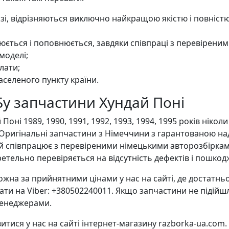
озі, відрізняються виключно найкращою якістю і повніс
ється і поповнюється, завдяки співпраці з перевірени
моделі;
лати;
аселеного пункту країни.
Бу запчастини Хундай Поні
ні 1989, 1990, 1991, 1992, 1993, 1994, 1995 років ніко
. Оригінальні запчастини з Німеччини з гарантованою н
й співпрацює з перевіреними німецькими авторозбіркам
етельно перевіряється на відсутність дефектів і пошкод
а за прийнятними цінами у нас на сайті, де достатньо
ти на Viber: +380502240011. Якщо запчастини не підійш
менеджерами.
ися у нас на сайті інтернет-магазину razborka-ua.com. Д