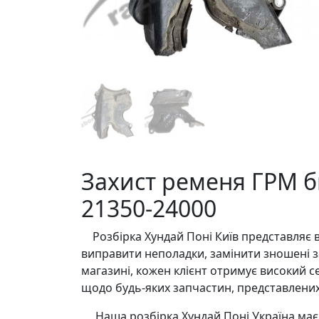
Захист ременя ГРМ бв
21350-24000
Розбірка Хундай Поні Київ представляє в
виправити неполадки, замінити зношені з
магазині, кожен клієнт отримує високий с
щодо будь-яких запчастин, представлених 
Наша розбірка Хундай Поні Україна має 