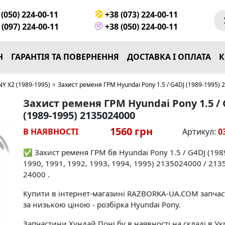
(050) 224-00-11
+38 (073) 224-00-11
(097) 224-00-11
+38 (050) 224-00-11
Н
ГАРАНТІЯ ТА ПОВЕРНЕННЯ
ДОСТАВКА І ОПЛАТА
К
Y X2 (1989-1995)
>
Захист ременя ГРМ Hyundai Pony 1.5 / G4DJ (1989-1995)
Захист ременя ГРМ Hyundai Pony 1.5 / 
(1989-1995) 2135024000
1560 грн
В НАЯВНОСТІ
Артикул:
0
✅ Захист ременя ГРМ бв Hyundai Pony 1.5 / G4DJ (198
1990, 1991, 1992, 1993, 1994, 1995) 2135024000 / 213
24000 .
Купити в інтернет-магазині RAZBORKA-UA.COM запча
за низькою ціною - розбірка Hyundai Pony.
Запчастини Хундай Поні бу в наявності на складі в Укр