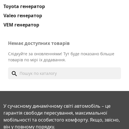
Toyota генератор
Valeo генератор
VEM генератор
Немає доступних товарів
Слідкуйте за оновленнями! Тут буде показано більше
товарів по мірі їх додавання.
search
У сучасному динамічному світі автомобіль – це
гарантія свободи пересування, максимальної
мобільності та особистого комфорту. Якщо, звісно,
він у повному порядку.