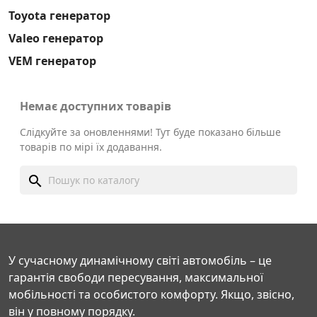
Toyota генератор
Valeo генератор
VEM генератор
Немає доступних товарів
Слідкуйте за оновленнями! Тут буде показано більше
товарів по мірі їх додавання.
search
У сучасному динамічному світі автомобіль – це
гарантія свободи пересування, максимальної
мобільності та особистого комфорту. Якщо, звісно,
він у повному порядку.