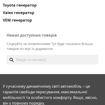
Toyota генератор
Valeo генератор
VEM генератор
Немає доступних товарів
Слідкуйте за оновленнями! Тут буде показано більше
товарів по мірі їх додавання.
search
У сучасному динамічному світі автомобіль – це
гарантія свободи пересування, максимальної
мобільності та особистого комфорту. Якщо, звісно,
він у повному порядку.