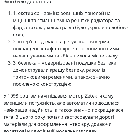
Змін було достатньо:
1. екстер'єр – заміна зовнішніх панелей на
міцніші та стильні, зміна решітки радіатора та
фар, а також у кілька разів було укріплено лобове
скло;
2. інтер'єр – додалося регулювання керма,
покращено комфорт крісел з різноманітними
налаштуваннями та збільшилося місце ззаду;
3. безпека – модернізовані подушки безпеки
демонстрували кращу безпеку, разом із
триточковими ременями, а також значно
посиленою конструкцією.
У 1998 році змінам піддався мотор Zetek, якому
зменшили потужність, але автоматично додалася
найкраща надійність, а також значно покращилася
тяга. З цього року почали застосовувати дорогі
матеріали для оформлення інтер'єру, додаючи
додаткові модифікації модельному ряду.