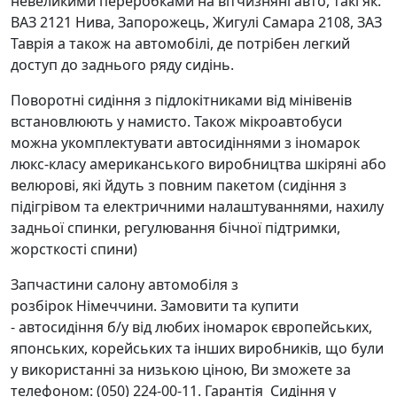
невеликими переробками на вітчизняні авто, такі як:
ВАЗ 2121 Нива, Запорожець, Жигулі Самара 2108, ЗАЗ
Таврія а також на автомобілі, де потрібен легкий
доступ до заднього ряду сидінь.
Поворотні сидіння з підлокітниками від мінівенів
встановлюють у намисто. Також мікроавтобуси
можна укомплектувати автосидіннями з іномарок
люкс-класу американського виробництва шкіряні або
велюрові, які йдуть з повним пакетом (сидіння з
підігрівом та електричними налаштуваннями, нахилу
задньої спинки, регулювання бічної підтримки,
жорсткості спини)
Запчастини салону автомобіля з
розбірок Німеччини. Замовити та купити
- автосидіння б/у від любих іномарок європейських,
японських, корейських та інших виробників, що були
у використанні за низькою ціною, Ви зможете за
телефоном: (050) 224-00-11. Гарантія Сидіння у