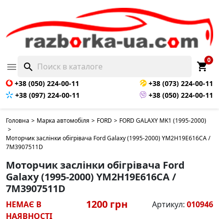
НЕМАЄ В НАЯВНОСТІ
0
shopping_cart

search
+38 (050) 224-00-11
+38 (073) 224-00-11
+38 (097) 224-00-11
+38 (050) 224-00-11
Головна
>
Марка автомобіля
>
FORD
>
FORD GALAXY MK1 (1995-2000)
>
Моторчик заслінки обігрівача Ford Galaxy (1995-2000) YM2H19E616CA /
7M3907511D
Моторчик заслінки обігрівача Ford
Galaxy (1995-2000) YM2H19E616CA /
7M3907511D
1200 грн
НЕМАЄ В
Артикул:
010946
НАЯВНОСТІ