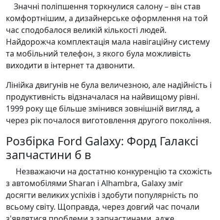
Значні поліпшення торкнулися салону – він став
комфортнішим, а дизайнерське оформлення на той
час сподобалося великій кількості людей.
Найдорожча комплектація мала навігаційну систему
та мобільний телефон, з якого була можливість
виходити в інтернет та дзвонити.
Лінійка двигунів не була величезною, але надійність і
продуктивність відзначалася на найвищому рівні.
1999 року ще більше змінився зовнішній вигляд, а
через рік почалося виготовлення другого покоління.
Розбірка Ford Galaxy: Форд Галаксі
запчастини б в
Незважаючи на достатню конкуренцію та схожість
з автомобілями Sharan і Alhambra, Galaxy зміг
досягти великих успіхів і здобути популярність по
всьому світу. Щоправда, через довгий час почали
з'являтися проблеми з запчастинами, адже