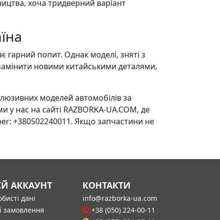
ництва, хоча тридверний варіант
аїна
є гарний попит. Однак моделі, зняті з
 замінити новими китайськими деталями,
люзивних моделей автомобілів за
и у нас на сайті RAZBORKA-UA.COM, де
ber: +380502240011. Якщо запчастини не
ІЙ АККАУНТ
КОНТАКТИ
бисті дані
info@razborka-ua.com
ї замовлення
+38 (050) 224-00-11