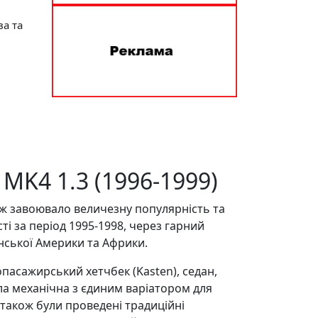
ва та
MK4 1.3 (1996-1999)
 ж завоювало величезну популярність та
і за період 1995-1998, через гарний
инської Америки та Африки.
опасажирський хетчбек (Kasten), седан,
ала механічна з єдиним варіатором для
 також були проведені традиційні