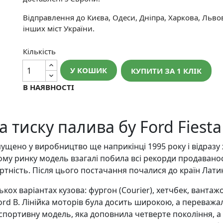
Відправлення до Києва, Одеси, Дніпра, Харкова, Льво
інших міст України.
Кількість
У КОШИК
КУПИТИ ЗА 1 КЛIК
В НАЯВНОСТІ
тиску палива бу Ford Fiesta 
ущено у виробництво ще наприкінці 1995 року і відразу
ому ринку модель взагалі побила всі рекорди продаваност
ртність. Після цього постачання почалися до країн Лат
ькох варіантах кузова: фургон (Courier), хетчбек, вантаж
Ford B. Лінійка моторів була досить широкою, а переваж
о спортивну модель, яка доповнила четверте покоління, а