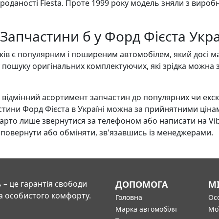
роданості Fiesta. Проте 1999 року модель зняли з вироб
 Запчастини б у Форд Фієста Укр
оків є популярним і поширеним автомобілем, який досі ма
 пошуку оригінальних комплектуючих, які зрідка можна
ідмінний асортимент запчастин до популярних чи екск
тини Форд Фієста в Україні можна за прийнятними цінам
Варто лише звернутися за телефоном або написати на Vi
 повернути або обміняти, зв'язавшись із менеджерами.
 – це гарантія свободи
ДОПОМОГА
М
а особистого комфорту.
Головна
Осо
Марка автомобіля
Мо