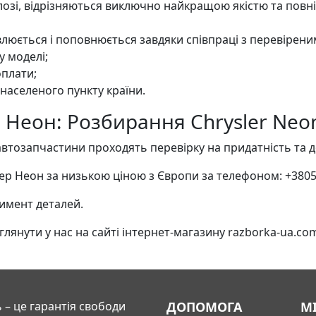
талозі, відрізняються виключно найкращою якістю та пов
люється і поповнюється завдяки співпраці з перевірен
у моделі;
оплати;
 населеного пункту країни.
 Неон: Розбирання Chrysler Neo
втозапчастини проходять перевірку на придатність та д
 Неон за низькою ціною з Європи за телефоном: +3805
тимент деталей.
янути у нас на сайті інтернет-магазину razborka-ua.co
 – це гарантія свободи
ДОПОМОГА
М