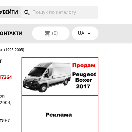
УВIЙТИ
search
(0)
UA
shopping_cart

ОНТАКТИ
on (1995-2005)
r
17364
eon
 2004,
стини