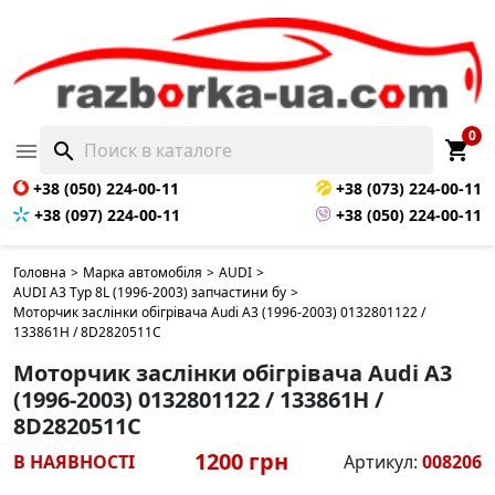
0
shopping_cart

search
+38 (050) 224-00-11
+38 (073) 224-00-11
+38 (097) 224-00-11
+38 (050) 224-00-11
Головна
>
Марка автомобіля
>
AUDI
>
AUDI A3 Typ 8L (1996-2003) запчастини бу
>
Моторчик заслінки обігрівача Audi A3 (1996-2003) 0132801122 /
133861H / 8D2820511C
Моторчик заслінки обігрівача Audi A3
(1996-2003) 0132801122 / 133861H /
8D2820511C
1200 грн
В НАЯВНОСТІ
Артикул:
008206