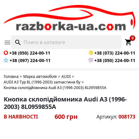
0
shopping_cart

search
+38 (050) 224-00-11
+38 (073) 224-00-11
+38 (097) 224-00-11
+38 (050) 224-00-11
Головна
>
Марка автомобіля
>
AUDI
>
AUDI A3 Typ 8L (1996-2003) запчастини бу
>
Кнопка склопідйомника Audi A3 (1996-2003) 8L0959855A
Кнопка склопідйомника Audi A3 (1996-
2003) 8L0959855A
600 грн
В НАЯВНОСТІ
Артикул:
008173