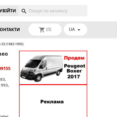
УВIЙТИ
search
(0)
UA
shopping_cart

ОНТАКТИ
 33 (1983-1995)
meo
09155
983,
1993,
аїні.