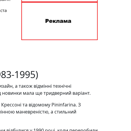
іста
983-1995)
айн, а також відмінні технічні
від новинки мала ще тридверний варіант.
рессоні та відомому Pininfarina. З
мінною маневреністю, а стильний
ни відбулися у 1990 році, коли переробили