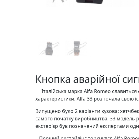
Кнопка аварійної сигн
Італійська марка Alfa Romeo славиться св
характеристики. Alfa 33 розпочала свою іс
Випущено було 2 варіанти кузова: хетчбек 
самого початку виробництва, 33 модель 
екстер'єр був позначений експертами одни
Перший рестайлінг торкнувся Alfa Romeo 3