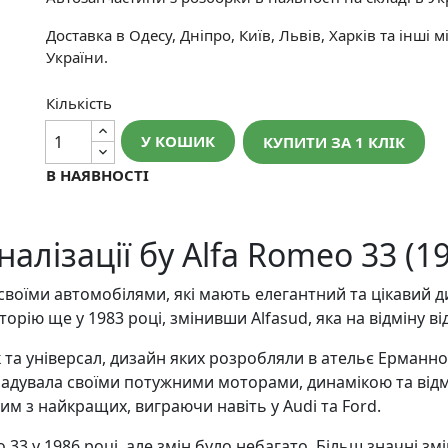
Доставка в Одесу, Дніпро, Київ, Львів, Харків та інші м
України.
Кількість
У КОШИК
КУПИТИ ЗА 1 КЛIК
В НАЯВНОСТІ
алізації бу Alfa Romeo 33 (1
оїми автомобілями, які мають елегантний та цікавий диз
торію ще у 1983 році, змінивши Alfasud, яка на відміну 
та універсал, дизайн яких розробляли в ательє Ерманно К
радувала своїми потужними моторами, динамікою та від
м з найкращих, виграючи навіть у Audi та Ford.
3 у 1986 році, але змін було небагато. Більш значні змі