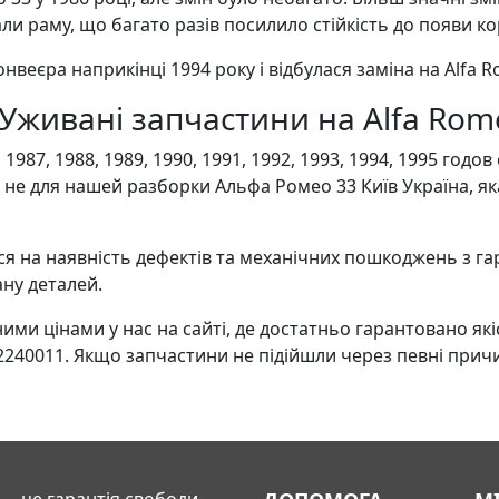
ли раму, що багато разів посилило стійкість до появи кор
веєра наприкінці 1994 року і відбулася заміна на Alfa Ro
живані запчастини на Alfa Romeo 3
1987, 1988, 1989, 1990, 1991, 1992, 1993, 1994, 1995 год
 не для нашей разборки Альфа Ромео 33 Київ Україна, я
 на наявність дефектів та механічних пошкоджень з гара
ану деталей.
и цінами у нас на сайті, де достатньо гарантовано які
2240011. Якщо запчастини не підійшли через певні прич
 – це гарантія свободи