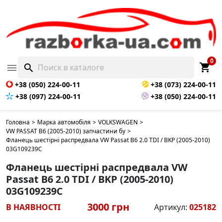
0
shopping_cart

search
+38 (050) 224-00-11
+38 (073) 224-00-11
+38 (097) 224-00-11
+38 (050) 224-00-11
Головна
>
Марка автомобіля
>
VOLKSWAGEN
>
VW PASSAT B6 (2005-2010) запчастини бу
>
Фланець шестірні распредвала VW Passat B6 2.0 TDI / BKP (2005-2010)
03G109239C
Фланець шестірні распредвала VW
Passat B6 2.0 TDI / BKP (2005-2010)
03G109239C
3000 грн
В НАЯВНОСТІ
Артикул:
025182