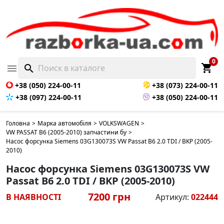
0
shopping_cart

search
+38 (050) 224-00-11
+38 (073) 224-00-11
+38 (097) 224-00-11
+38 (050) 224-00-11
Головна
>
Марка автомобіля
>
VOLKSWAGEN
>
VW PASSAT B6 (2005-2010) запчастини бу
>
Насос форсунка Siemens 03G130073S VW Passat B6 2.0 TDI / BKP (2005-
2010)
Насос форсунка Siemens 03G130073S VW
Passat B6 2.0 TDI / BKP (2005-2010)
7200 грн
В НАЯВНОСТІ
Артикул:
022444