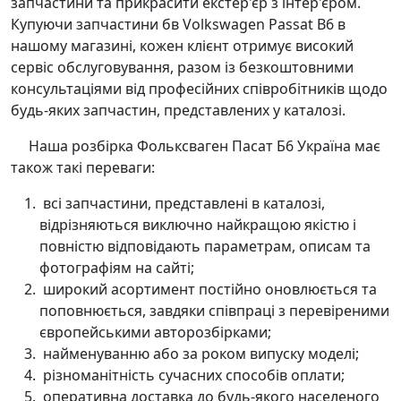
запчастини та прикрасити екстер'єр з інтер'єром.
Купуючи запчастини бв Volkswagen Passat B6 в
нашому магазині, кожен клієнт отримує високий
сервіс обслуговування, разом із безкоштовними
консультаціями від професійних співробітників щодо
будь-яких запчастин, представлених у каталозі.
Наша розбірка Фольксваген Пасат Б6 Україна має
також такі переваги:
всі запчастини, представлені в каталозі,
відрізняються виключно найкращою якістю і
повністю відповідають параметрам, описам та
фотографіям на сайті;
широкий асортимент постійно оновлюється та
поповнюється, завдяки співпраці з перевіреними
європейськими авторозбірками;
найменуванню або за роком випуску моделі;
різноманітність сучасних способів оплати;
оперативна доставка до будь-якого населеного