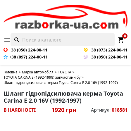
0
shopping_cart

search
+38 (050) 224-00-11
+38 (073) 224-00-11
+38 (097) 224-00-11
+38 (050) 224-00-11
Головна
>
Марка автомобіля
>
TOYOTA
>
TOYOTA CARINA E (1992-1998) запчастини бу
>
Шланг гідропідсилювача керма Toyota Carina E 2.0 16V (1992-1997)
Шланг гідропідсилювача керма Toyota
Carina E 2.0 16V (1992-1997)
1920 грн
В НАЯВНОСТІ
Артикул:
018581