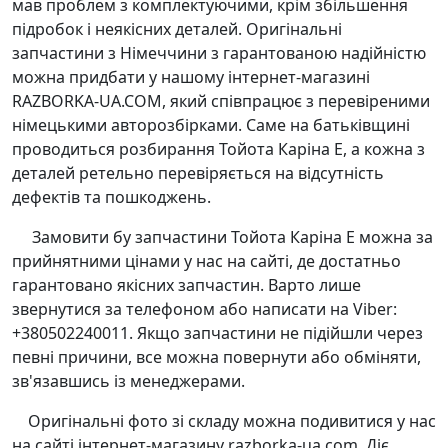
мав проблем з комплектуючими, крім збільшення
підробок і неякісних деталей. Оригінальні
запчастини з Німеччини з гарантованою надійністю
можна придбати у нашому інтернет-магазині
RAZBORKA-UA.COM, який співпрацює з перевіреними
німецькими авторозбірками. Саме на батьківщині
проводиться розбирання Тойота Каріна Е, а кожна з
деталей ретельно перевіряється на відсутність
дефектів та пошкоджень.
Замовити бу запчастини Тойота Каріна Е можна за
прийнятними цінами у нас на сайті, де достатньо
гарантовано якісних запчастин. Варто лише
звернутися за телефоном або написати на Viber:
+380502240011. Якщо запчастини не підійшли через
певні причини, все можна повернути або обміняти,
зв'язавшись із менеджерами.
Оригінальні фото зі складу можна подивитися у нас
на сайті інтернет-магазину razborka-ua.com. Діє