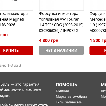
нка инжектора
Форсунка инжектора
Форсунк
вная Magneti
топливная VW Touran
Mercedes
i IWP026
1.4 TSI / CDG (2003-2015)
1.9 (1997
03C906036J / IHP072G
A000078
 грн
4 800 грн
1 800 г
КУПИТЬ
НЕТ В НАЛИЧИИ
но 1-3 из 3
биль — это гарантия
ПОМОЩЬ
М
обильности и личного
Главная
Ли
рядке.
Марка автомобиля
Мо
Типы запчастей
мобиль легко может стать