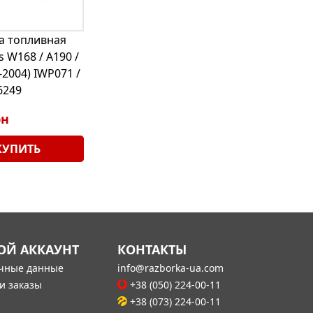
а топливная
 W168 / A190 /
-2004) IWP071 /
6249
рн
КУПИТЬ
ОЙ АККАУНТ
КОНТАКТЫ
чные данные
info@razborka-ua.com
и заказы
+38 (050) 224-00-11
+38 (073) 224-00-11