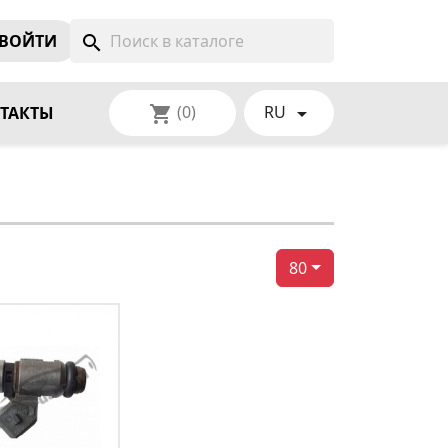
ВОЙТИ
search
(0)
RU
shopping_cart

ТАКТЫ
80