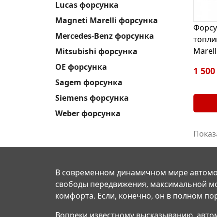
Lucas форсунка
Magneti Marelli форсунка
Форсу
Mercedes-Benz форсунка
топли
Marell
Mitsubishi форсунка
OE форсунка
1 500
Sagem форсунка
Siemens форсунка
Weber форсунка
Показа
В современном динамичном мире автомо
свободы передвижения, максимальной м
комфорта. Если, конечно, он в полном по
Вопреки известному высказыванию, авто