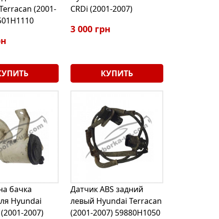
Terracan (2001-
CRDi (2001-2007)
501H1110
3 000 грн
рн
КУПИТЬ
КУПИТЬ
на бачка
Датчик ABS задний
ля Hyundai
левый Hyundai Terracan
 (2001-2007)
(2001-2007) 59880H1050