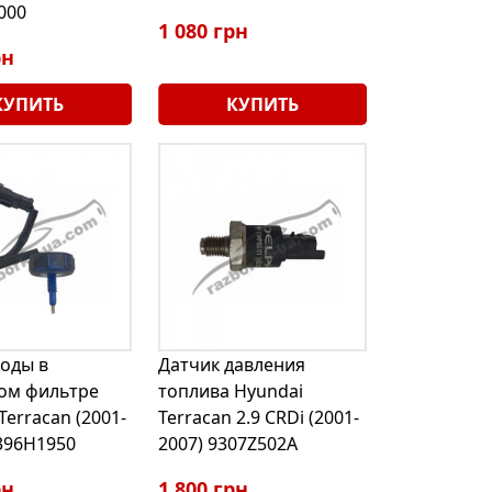
000
1 080 грн
рн
КУПИТЬ
КУПИТЬ
воды в
Датчик давления
ом фильтре
топлива Hyundai
Terracan (2001-
Terracan 2.9 CRDi (2001-
396H1950
2007) 9307Z502A
рн
1 800 грн