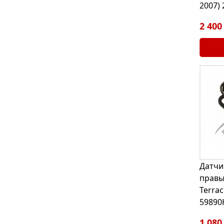
2007)
2 400
Датчи
правы
Terrac
59890
1 080