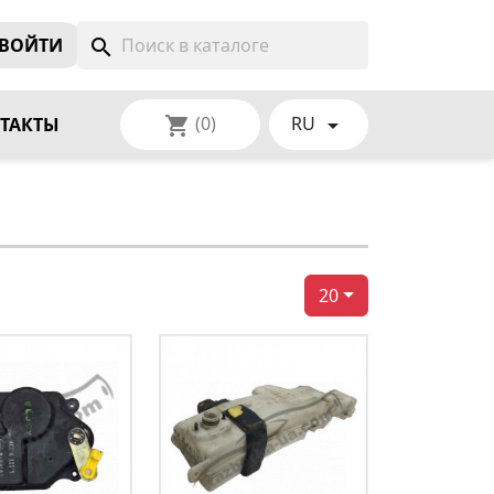
ВОЙТИ
search
(0)
RU
shopping_cart

ТАКТЫ
20