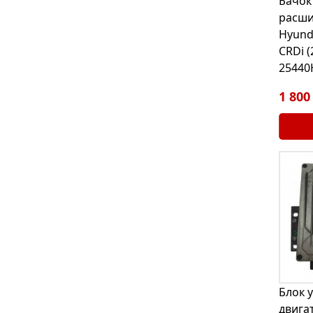
Бачок
расш
Hyunda
CRDi (
25440
1 800
Блок 
двига