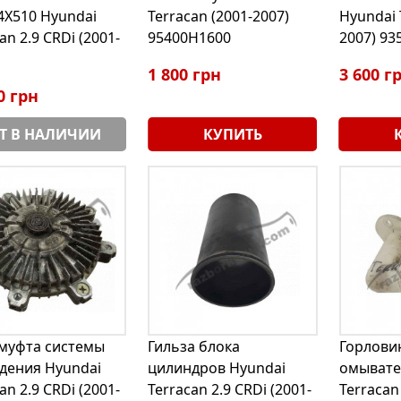
4X510 Hyundai
Terracan (2001-2007)
Hyundai 
an 2.9 CRDi (2001-
95400H1600
2007) 93
1 800 грн
3 600 г
0 грн
Т В НАЛИЧИИ
КУПИТЬ
муфта системы
Гильза блока
Горлови
дения Hyundai
цилиндров Hyundai
омывате
an 2.9 CRDi (2001-
Terracan 2.9 CRDi (2001-
Terracan