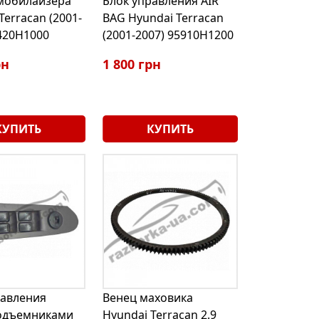
мобилайзера
Блок управления AIR
Terracan (2001-
BAG Hyundai Terracan
420H1000
(2001-2007) 95910H1200
рн
1 800 грн
КУПИТЬ
КУПИТЬ
равления
Венец маховика
одъемниками
Hyundai Terracan 2.9