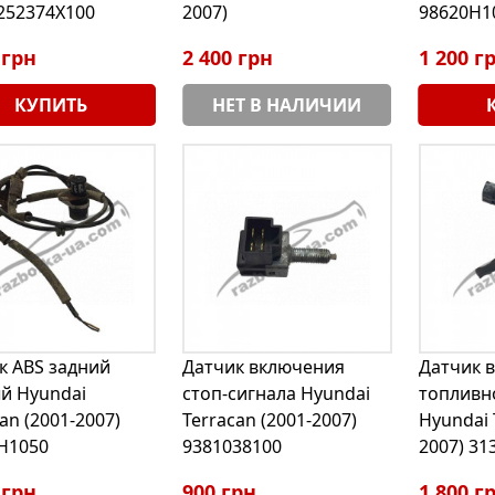
 252374X100
2007)
98620H1
 грн
2 400 грн
1 200 г
КУПИТЬ
НЕТ В НАЛИЧИИ
к ABS задний
Датчик включения
Датчик 
й Hyundai
стоп-сигнала Hyundai
топливн
an (2001-2007)
Terracan (2001-2007)
Hyundai 
H1050
9381038100
2007) 31
 грн
900 грн
1 800 г