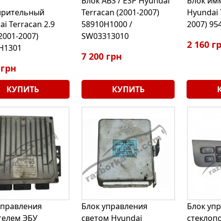
Блок ABS / ESP Hyundai
Блок им
ирительный
Terracan (2001-2007)
Hyundai 
i Terracan 2.9
58910H1000 /
2007) 95
2001-2007)
SW03313010
2 160 г
H1301
7 200 грн
 грн
КУПИТЬ
КУПИТЬ
управления
Блок управления
Блок уп
телем ЭБУ
светом Hyundai
стеклоп