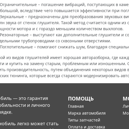
 Ограничительные – погашение вибраций, поступающих в каме
большой, вследствие чего повышается эффективности при пог
 Зеркальные – предназначены для преобразования звуковых в
лн звука от стенок глушителя. Такой метод считается одним из
щности мотора и с гораздо меньшим количеством выхлопов.
 Резонаторные – выступают как дополнительные глушители и 
дельными трубопроводами со сквозными отверстиями.
 Поглотительные – помогают снижать шум, благодаря специаль
из видов глушителей имеет хорошая авторазборка, где кажд
ти и купить на замену старым, проблемным или изношенным. 
ть производительность, путем объединения некоторых видов в 
ских тюнинга, которые всегда стараются модернизировать ав
биль — это гарантия
ПОМОЩЬ
М
обильности и личного
Главная
Ли
рядке.
Марка автомобиля
Мо
Типы запчастей
мобиль легко может стать
Оплата и доставка