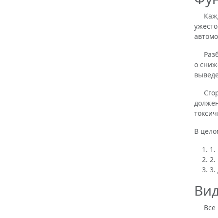
Каждый
ужесто
автомо
Разбор
о сниж
выведе
Сгоран
должен
токсич
В цело
1.
2.
3.
Вид
Все гл