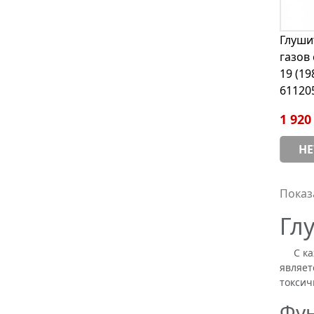
Глуши
газов
19 (19
611205
1 920
НЕ
Показа
Гл
С кажд
являет
токсич
Фун