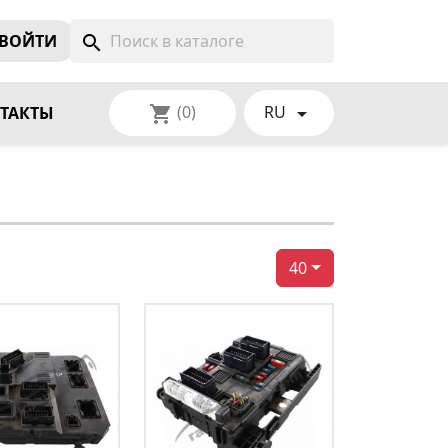
ВОЙТИ
search
(0)
RU
shopping_cart

ТАКТЫ
40