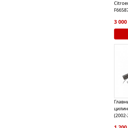
Citroe
F6658
3 000
Главн
цилин
(2002-
1 200