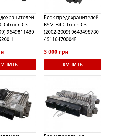
едохранителей
Блок предохранителей
0 Citroen C3
BSM-B4 Citroen C3
09) 9649811480
(2002-2009) 9643498780
5200H
/ S118470004F
рн
3 000 грн
КУПИТЬ
КУПИТЬ