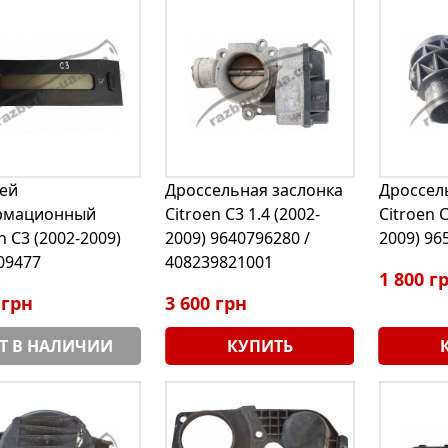
ей
Дроссельная заслонка
Дроссел
рмационный
Citroen C3 1.4 (2002-
Citroen C
n C3 (2002-2009)
2009) 9640796280 /
2009) 96
09477
408239821001
1 800 г
 грн
3 600 грн
Т В НАЛИЧИИ
КУПИТЬ