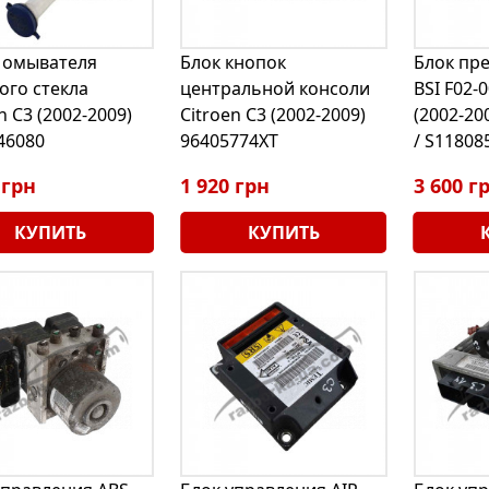
 омывателя
Блок кнопок
Блок пр
ого стекла
центральной консоли
BSI F02-0
n C3 (2002-2009)
Citroen C3 (2002-2009)
(2002-20
46080
96405774XT
/ S11808
 грн
1 920 грн
3 600 г
КУПИТЬ
КУПИТЬ