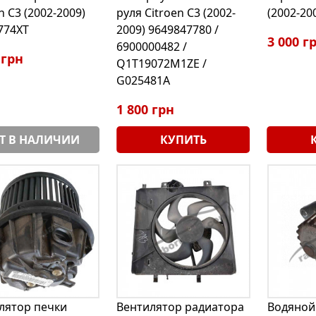
n C3 (2002-2009)
руля Citroen C3 (2002-
(2002-20
774XT
2009) 9649847780 /
3 000 г
6900000482 /
 грн
Q1T19072M1ZE /
G025481A
1 800 грн
Т В НАЛИЧИИ
КУПИТЬ
лятор печки
Вентилятор радиатора
Водяной 