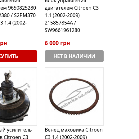
равления
Блок управления
лем 9650825280
двигателем Citroen C3
2380 / S2PM370
1.1 (2002-2009)
3 1.4 (2002-
215857854A /
SW9661961280
грн
6 000 грн
КУПИТЬ
НЕТ В НАЛИЧИИ
ый усилитель
Венец маховика Citroen
 Citroen C3
C3 1.4 (2002-2009)