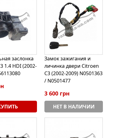
ьная заслонка
Замок зажигания и
3 1.4 HDI (2002-
личинка двери Citroen
56113080
C3 (2002-2009) N0501363
/ N0501477
рн
3 600 грн
КУПИТЬ
НЕТ В НАЛИЧИИ