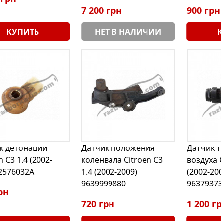
7 200 грн
900 грн
КУПИТЬ
НЕТ В НАЛИЧИИ
к детонации
Датчик положения
Датчик 
n C3 1.4 (2002-
коленвала Citroen C3
воздуха 
 2576032A
1.4 (2002-2009)
(2002-20
9639999880
9637937
рн
720 грн
1 200 г