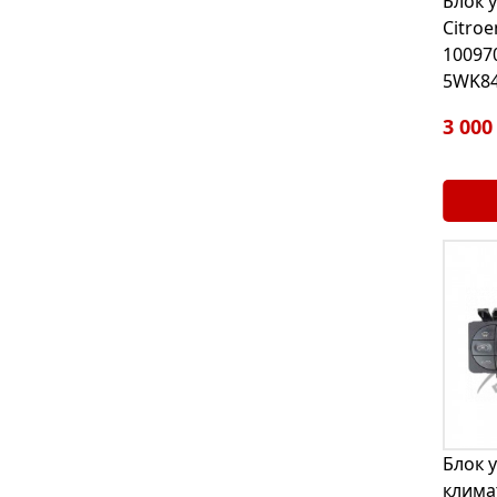
Блок 
Citroe
10097
5WK84
3 000
Блок 
клима