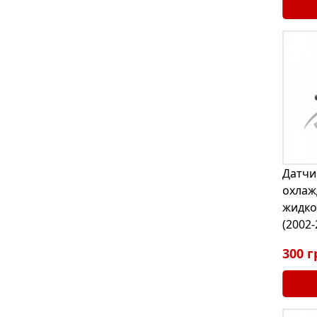
Датчи
охла
жидкос
(2002-
300 г