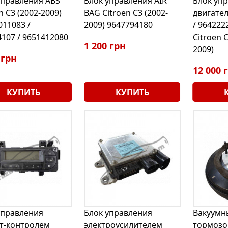
управления ABS
Блок управления AIR
Блок уп
n C3 (2002-2009)
BAG Citroen C3 (2002-
двигате
011083 /
2009) 9647794180
/ 964222
107 / 9651412080
Citroen C
1 200 грн
2009)
 грн
12 000 
КУПИТЬ
КУПИТЬ
управления
Блок управления
Вакуумн
т-контролем
электроусилителем
тормозов