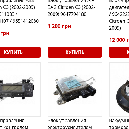
управления ABS
Блок управления AIR
Блок уп
n C3 (2002-2009)
BAG Citroen C3 (2002-
двигате
011083 /
2009) 9647794180
/ 964222
107 / 9651412080
Citroen C
1 200 грн
2009)
 грн
12 000 
КУПИТЬ
КУПИТЬ
управления
Блок управления
Вакуумн
т-контролем
электроусилителем
тормозов