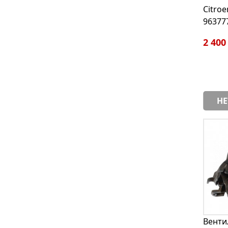
Citroe
96377
2 400
НЕ
Венти