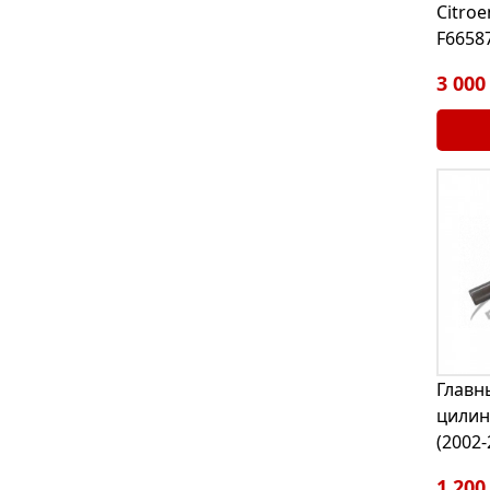
Citroe
F6658
3 000
Главн
цилин
(2002-
1 200