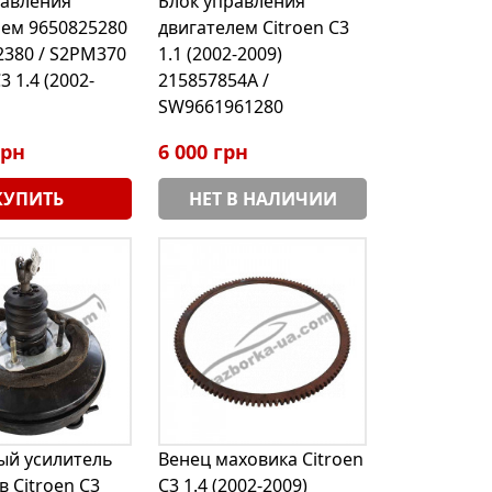
равления
Блок управления
лем 9650825280
двигателем Citroen C3
2380 / S2PM370
1.1 (2002-2009)
3 1.4 (2002-
215857854A /
SW9661961280
грн
6 000 грн
КУПИТЬ
НЕТ В НАЛИЧИИ
ый усилитель
Венец маховика Citroen
 Citroen C3
C3 1.4 (2002-2009)