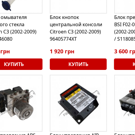
 омывателя
Блок кнопок
Блок пр
ого стекла
центральной консоли
BSI F02-0
n C3 (2002-2009)
Citroen C3 (2002-2009)
(2002-20
46080
96405774XT
/ S11808
 грн
1 920 грн
3 600 г
КУПИТЬ
КУПИТЬ