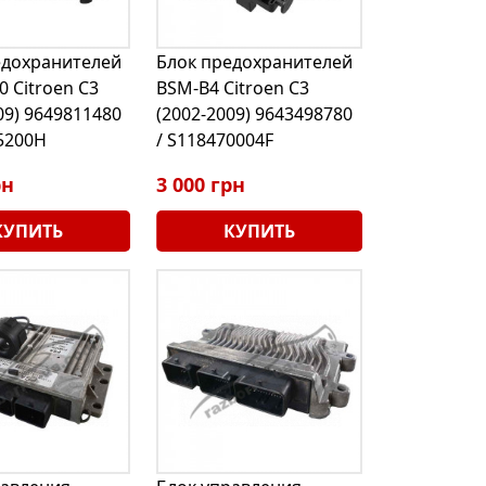
едохранителей
Блок предохранителей
0 Citroen C3
BSM-B4 Citroen C3
09) 9649811480
(2002-2009) 9643498780
5200H
/ S118470004F
рн
3 000 грн
КУПИТЬ
КУПИТЬ