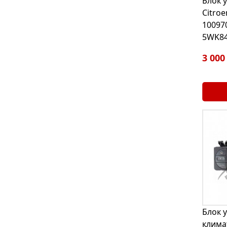
Блок 
Citroe
10097
5WK84
3 000
Блок 
клима