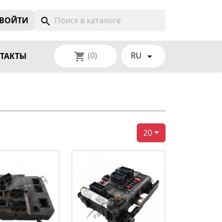
ВОЙТИ
search
(0)
RU
shopping_cart

ТАКТЫ
20