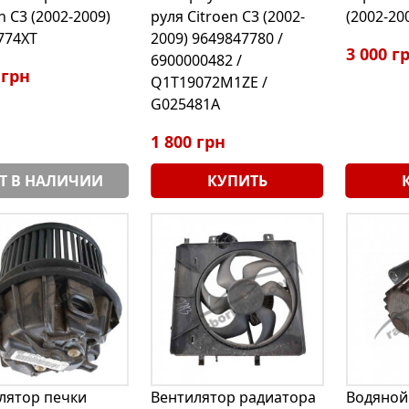
n C3 (2002-2009)
руля Citroen C3 (2002-
(2002-20
774XT
2009) 9649847780 /
3 000 г
6900000482 /
 грн
Q1T19072M1ZE /
G025481A
1 800 грн
Т В НАЛИЧИИ
КУПИТЬ
лятор печки
Вентилятор радиатора
Водяной 