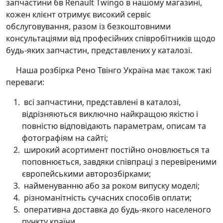
запчастини бв Renault Twingo в нашому магазині,
кожен клієнт отримує високий сервіс
обслуговування, разом із безкоштовними
консультаціями від професійних співробітників щодо
будь-яких запчастин, представлених у каталозі.
Наша розбірка Рено Твінго Україна має також такі
переваги:
всі запчастини, представлені в каталозі,
відрізняються виключно найкращою якістю і
повністю відповідають параметрам, описам та
фотографіям на сайті;
широкий асортимент постійно оновлюється та
поповнюється, завдяки співпраці з перевіреними
європейськими авторозбірками;
найменуванню або за роком випуску моделі;
різноманітність сучасних способів оплати;
оперативна доставка до будь-якого населеного
пункту країни.