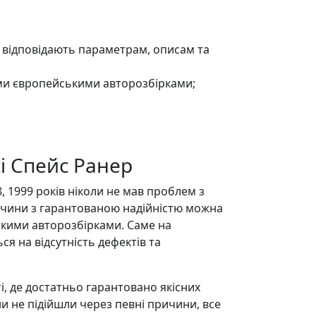
ю відповідають параметрам, описам та
ми європейськими авторозбірками;
сі Спейс Ранер
8, 1999 років ніколи не мав проблем з
еччини з гарантованою надійністю можна
кими авторозбірками. Саме на
я на відсутність дефектів та
, де достатньо гарантовано якісних
и не підійшли через певні причини, все