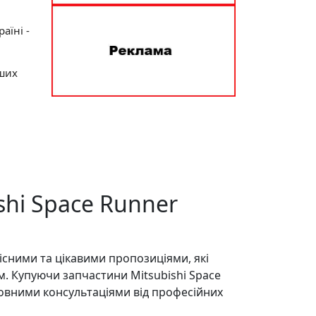
аїні -
нших
hi Space Runner
існими та цікавими пропозиціями, які
м. Купуючи запчастини Mitsubishi Space
товними консультаціями від професійних