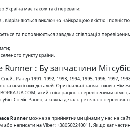
 Україна має також такі переваги:
озі, відрізняються виключно найкращою якістю і повніст
ється та поповнюється завдяки співпраці з перевірени
лати;
селеного пункту країни.
e Runner : Бу запчастини Мітсубі
пейс Ранер 1991, 1992, 1993, 1994, 1995, 1996, 1997, 199
к та неякісних деталей. Оригінальні запчастини з Нім
ZBORKA-UA.COM, який співпрацює з перевіреними німець
бісі Спейс Ранер, а кожна деталь ретельно перевіряєтьс
pace Runner
можна за прийнятними цінами у нас на сайті
м або написати на Viber: +380502240011. Якщо запчастин