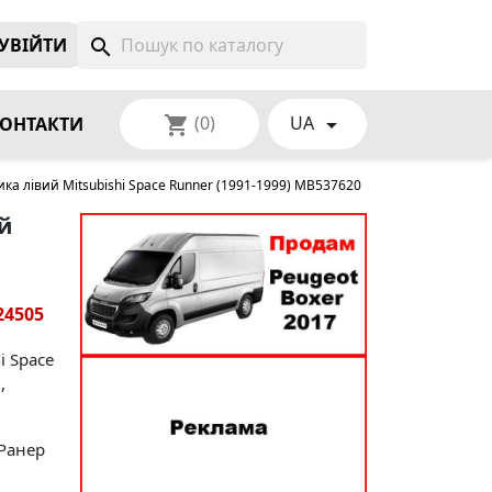
УВIЙТИ
search
(0)
UA
shopping_cart

ОНТАКТИ
а лівий Mitsubishi Space Runner (1991-1999) MB537620
й
24505
i Space
,
 Ранер