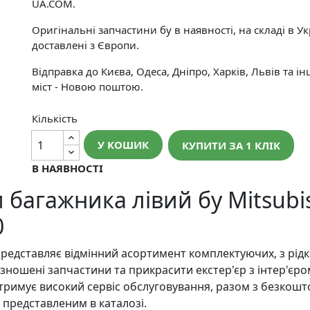
UA.COM.
Оригінальні запчастини бу в наявності, на складі в Укр
доставлені з Європи.
Відправка до Києва, Одеса, Дніпро, Харків, Львів та і
міст - Новою поштою.
Кількість
У КОШИК
КУПИТИ ЗА 1 КЛIК
В НАЯВНОСТІ
багажника лівий бу Mitsubis
0
редставляє відмінний асортимент комплектуючих, з рідк
зношені запчастини та прикрасити екстер'єр з інтер'єро
отримує високий сервіс обслуговування, разом з безкош
 представленим в каталозі.