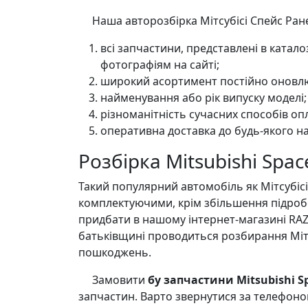
Наша авторозбірка Мітсубісі Спейс Ранер
всі запчастини, представлені в катал
фотографіям на сайті;
широкий асортимент постійно оновлю
найменування або рік випуску моделі;
різноманітність сучасних способів оп
оперативна доставка до будь-якого на
Розбірка Mitsubishi Spac
Такий популярний автомобіль як Мітсубісі С
комплектуючими, крім збільшення підробо
придбати в нашому інтернет-магазині RA
батьківщині проводиться розбирання Мітсу
пошкоджень.
Замовити
бу запчастини Mitsubishi S
запчастин. Варто звернутися за телефоно