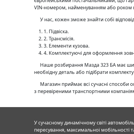
європейськими постачальниками, що гара
VIN-номером, найменуванням або роком в
У нас, кожен зможе знайти собі відповідн
1. Підвіска.
2. Трансмісія.
3. Елементи кузова.
4. Комплектуючі для оформлення зовн
Наше розбирання Мазда 323 БА має широ
необхідну деталь або підібрати комплект
Магазин приймає всі сучасні способи опла
з перевіреними транспортними компанія
У сучасному динамічному світі автомобіль
пересування, максимальної мобільності т