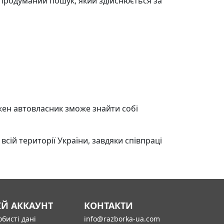
продуманий пошук, який здійснюється за
ен автовласник зможе знайти собі
сій території України, завдяки співпраці
ІЙ АККАУНТ
КОНТАКТИ
бисті дані
info@razborka-ua.com