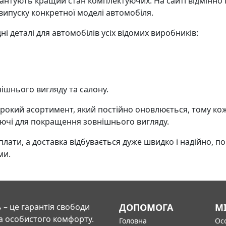
нтують кращий стан комплектуючих. На сайті відмінно 
ипуску конкретної моделі автомобіля.
і деталі для автомобілів усіх відомих виробників:
ішнього вигляду та салону.
кий асортимент, який постійно оновлюється, тому кож
уючі для покращення зовнішнього вигляду.
ти, а доставка відбувається дуже швидко і надійно, по в
ми.
 – це гарантія свободи
ДОПОМОГА
М
а особистого комфорту.
Головна
Осо