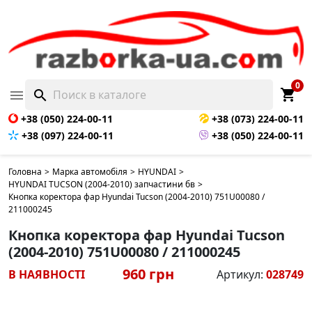
0
shopping_cart

search
+38 (050) 224-00-11
+38 (073) 224-00-11
+38 (097) 224-00-11
+38 (050) 224-00-11
Головна
>
Марка автомобіля
>
HYUNDAI
>
HYUNDAI TUCSON (2004-2010) запчастини бв
>
Кнопка коректора фар Hyundai Tucson (2004-2010) 751U00080 /
211000245
Кнопка коректора фар Hyundai Tucson
(2004-2010) 751U00080 / 211000245
960 грн
В НАЯВНОСТІ
Артикул:
028749