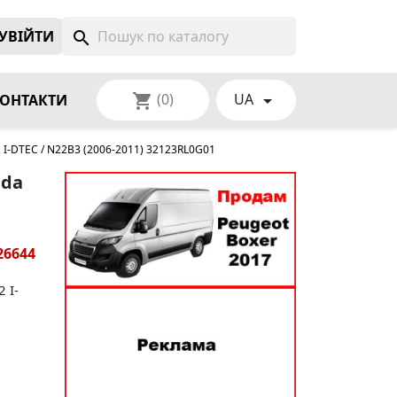
УВIЙТИ
search
(0)
UA
shopping_cart

ОНТАКТИ
 I-DTEC / N22B3 (2006-2011) 32123RL0G01
nda
26644
 I-