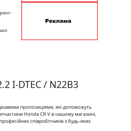
аїні -
нших
.2 I-DTEC / N22B3
цікавими пропозиціями, які допоможуть
запчастини Honda CR-V в нашому магазині,
професійних співробітників з будь-яких