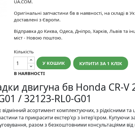
UA.COM.
Оригінальні запчастини бв в наявності, на складі в Укр
доставлені з Європи.
Відправка до Києва, Одеса, Дніпро, Харків, Львів та і
міст - Новою поштою.
Кількість
У КОШИК
КУПИТИ ЗА 1 КЛIК
В НАЯВНОСТІ
дки двигуна бв Honda CR-V 2
G01 / 32123-RL0-G01
 відмінний асортимент комплектуючих, з рідкісними та 
частини та прикрасити екстер'єр з інтер'єром. Купуючи 
уговування, разом з безкоштовними консультаціями від 