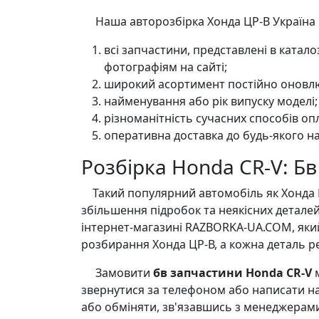
Наша авторозбірка Хонда ЦР-В Україна м
всі запчастини, представлені в катал
фотографіям на сайті;
широкий асортимент постійно оновлю
найменування або рік випуску моделі;
різноманітність сучасних способів оп
оперативна доставка до будь-якого на
Розбірка Honda CR-V: Б
Такий популярний автомобіль як Хонда ЦР-
збільшення підробок та неякісних детале
інтернет-магазині RAZBORKA-UA.COM, яки
розбирання Хонда ЦР-В, а кожна деталь р
Замовити
бв запчастини Honda CR-V
м
звернутися за телефоном або написати на
або обміняти, зв'язавшись з менеджерам