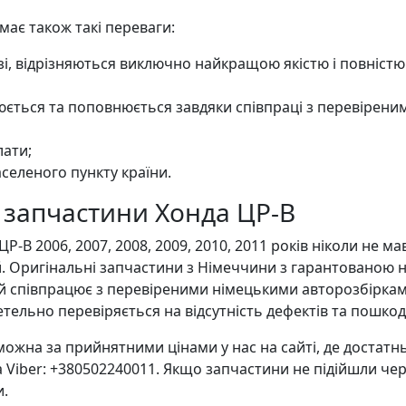
ає також такі переваги:
озі, відрізняються виключно найкращою якістю і повніст
ється та поповнюється завдяки співпраці з перевірени
лати;
селеного пункту країни.
в запчастини Хонда ЦР-В
В 2006, 2007, 2008, 2009, 2010, 2011 років ніколи не м
й. Оригінальні запчастини з Німеччини з гарантованою
й співпрацює з перевіреними німецькими авторозбіркам
етельно перевіряється на відсутність дефектів та пошко
ожна за прийнятними цінами у нас на сайті, де достатн
 Viber: +380502240011. Якщо запчастини не підійшли че
и.