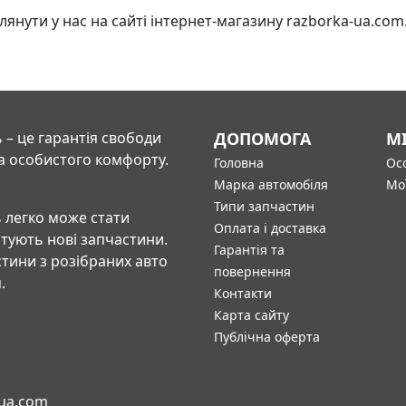
нути у нас на сайті інтернет-магазину razborka-ua.com. 
 – це гарантія свободи
ДОПОМОГА
М
а особистого комфорту.
Головна
Осо
Марка автомобіля
Мо
Типи запчастин
 легко може стати
Оплата і доставка
штують нові запчастини.
Гарантія та
тини з розібраних авто
повернення
.
Контакти
Карта сайту
Публічна оферта
-ua.com