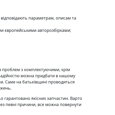
ю відповідають параметрам, описам та
ми європейськими авторозбірками;
ав проблем з комплектуючими, крім
 надійністю можна придбати в нашому
и. Саме на батьківщині проводиться
джень.
ьо гарантовано якісних запчастин. Варто
рез певні причини, все можна повернути