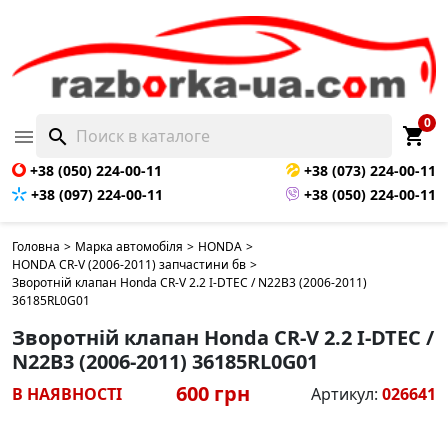
0
shopping_cart

search
+38 (050) 224-00-11
+38 (073) 224-00-11
+38 (097) 224-00-11
+38 (050) 224-00-11
Головна
>
Марка автомобіля
>
HONDA
>
HONDA CR-V (2006-2011) запчастини бв
>
Зворотній клапан Honda CR-V 2.2 I-DTEC / N22B3 (2006-2011)
36185RL0G01
Зворотній клапан Honda CR-V 2.2 I-DTEC /
N22B3 (2006-2011) 36185RL0G01
600 грн
В НАЯВНОСТІ
Артикул:
026641