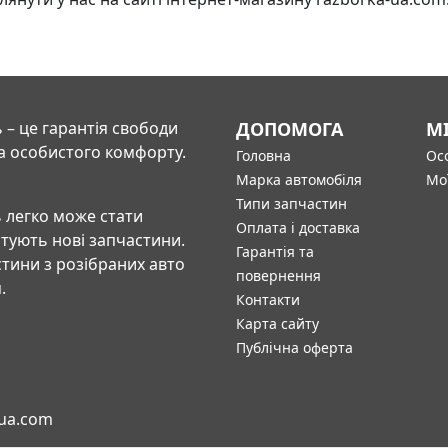
 – це гарантія свободи
ДОПОМОГА
М
а особистого комфорту.
Головна
Осо
Марка автомобіля
Мо
Типи запчастин
 легко може стати
Оплата і доставка
штують нові запчастини.
Гарантія та
тини з розібраних авто
повернення
.
Контакти
Карта сайту
Публічна оферта
-ua.com