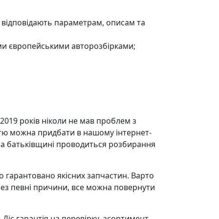
ю відповідають параметрам, описам та
ми європейськими авторозбірками;
 2019 років ніколи не мав проблем з
стю можна придбати в нашому інтернет-
на батьківщині проводиться розбирання
о гарантовано якісних запчастин. Варто
рез певні причини, все можна повернути
Діє гарантія на перевірку, асортимент