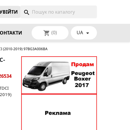
УВIЙТИ
search
(0)
UA
shopping_cart

ОНТАКТИ
CI (2010-2019) 97BG3A006BA
C-
26534
TDCI
 2019)