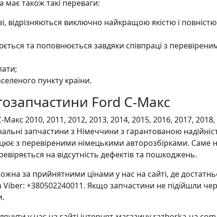
має також такі переваги:
озі, відрізняються виключно найкращою якістю і повніст
ється та поповнюється завдяки співпраці з перевірени
лати;
селеного пункту країни.
втозапчастини Ford С-Макс
с 2010, 2011, 2012, 2013, 2014, 2015, 2016, 2017, 2018,
нальні запчастини з Німеччини з гарантованою надійні
цює з перевіреними німецькими авторозбірками. Саме 
евіряється на відсутність дефектів та пошкоджень.
ожна за прийнятними цінами у нас на сайті, де достатнь
 Viber: +380502240011. Якщо запчастини не підійшли че
и.
нути у нас на сайті інтернет-магазину razborka-ua.com. 