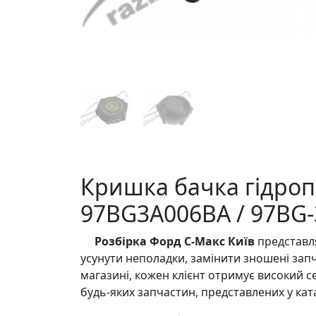
Кришка бачка гідропі
97BG3A006BA / 97BG-
Розбірка Форд С-Макс Київ
представля
усунути неполадки, замінити зношені запч
магазині, кожен клієнт отримує високий с
будь-яких запчастин, представлених у ката