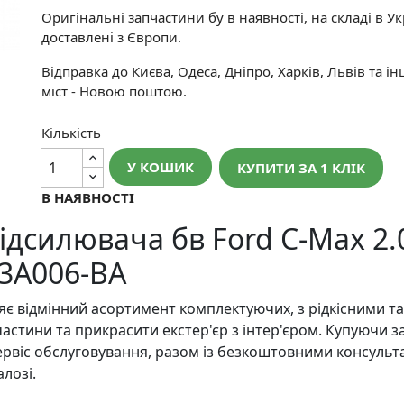
Оригінальні запчастини бу в наявності, на складі в Укр
доставлені з Європи.
Відправка до Києва, Одеса, Дніпро, Харків, Львів та і
міст - Новою поштою.
Кількість
У КОШИК
КУПИТИ ЗА 1 КЛIК
В НАЯВНОСТІ
дсилювача бв Ford C-Max 2.0
3A006-BA
є відмінний асортимент комплектуючих, з рідкісними т
астини та прикрасити екстер'єр з інтер'єром. Купуючи 
ервіс обслуговування, разом із безкоштовними консульта
лозі.