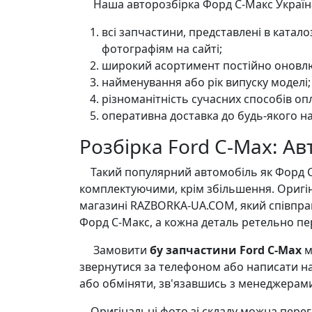
Наша авторозбірка Форд С-Макс Україна 
всі запчастини, представлені в катал
фотографіям на сайті;
широкий асортимент постійно оновлю
найменування або рік випуску моделі;
різноманітність сучасних способів оп
оперативна доставка до будь-якого на
Розбірка Ford C-Max: А
Такий популярний автомобіль як Форд С-Мак
комплектуючими, крім збільшення. Оригі
магазині RAZBORKA-UA.COM, який співпра
Форд С-Макс, а кожна деталь ретельно пер
Замовити
бу запчастини Ford C-Max
м
звернутися за телефоном або написати на
або обміняти, зв'язавшись з менеджерам
Оригінальні фото зі складу можна перегля