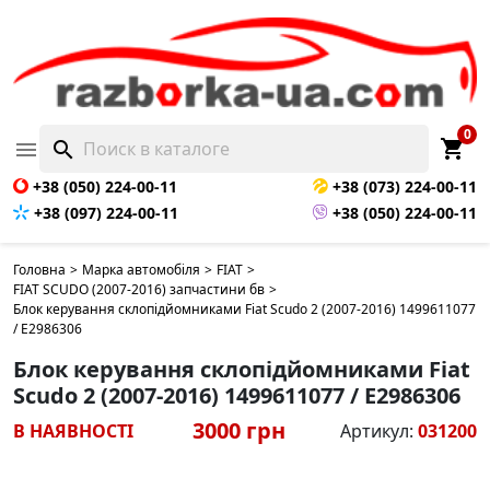
0
shopping_cart

search
+38 (050) 224-00-11
+38 (073) 224-00-11
+38 (097) 224-00-11
+38 (050) 224-00-11
Головна
>
Марка автомобіля
>
FIAT
>
FIAT SCUDO (2007-2016) запчастини бв
>
Блок керування склопідйомниками Fiat Scudo 2 (2007-2016) 1499611077
/ E2986306
Блок керування склопідйомниками Fiat
Scudo 2 (2007-2016) 1499611077 / E2986306
3000 грн
В НАЯВНОСТІ
Артикул:
031200