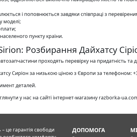
люється і поповнюється завдяки співпраці з перевірен
у моделі;
оплати;
 населеного пункту країни.
Sirion: Розбирання Дайхатсу Сірі
втозапчастини проходять перевірку на придатність та д
тсу Сиріон за низькою ціною з Європи за телефоном: +
тимент деталей.
янути у нас на сайті інтернет-магазину razborka-ua.co
 – це гарантія свободи
ДОПОМОГА
М
а особистого комфорту.