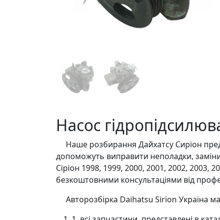
Насос гідропідсилювач
Наше розбирання Дайхатсу Сиріон предст
допоможуть виправити неполадки, замінит
Сіріон 1998, 1999, 2000, 2001, 2002, 2003,
безкоштовними консультаціями від профес
Авторозбірка Daihatsu Sirion Україна має
1. всі запчастини, представлені в ка