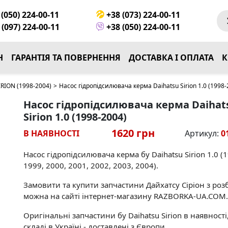
(050) 224-00-11
+38 (073) 224-00-11
(097) 224-00-11
+38 (050) 224-00-11
Н
ГАРАНТІЯ ТА ПОВЕРНЕННЯ
ДОСТАВКА І ОПЛАТА
К
RION (1998-2004)
>
Насос гідропідсилювача керма Daihatsu Sirion 1.0 (1998-
Насос гідропідсилювача керма Daihat
Sirion 1.0 (1998-2004)
1620 грн
В НАЯВНОСТІ
Артикул:
0
Насос гідропідсилювача керма бу Daihatsu Sirion 1.0 (
1999, 2000, 2001, 2002, 2003, 2004).
Замовити та купити запчастини Дайхатсу Сіріон з роз
можна на сайті інтернет-магазину RAZBORKA-UA.COM.
Оригінальні запчастини бу Daihatsu Sirion в наявності
складі в Україні - доставлені з Європи.