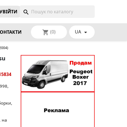
УВIЙТИ
search
(0)
UA
shopping_cart

ОНТАКТИ
2004)
su
15834
1998,
борки,
, на