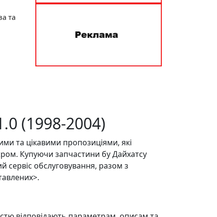
ва та
.0 (1998-2004)
ми та цікавими пропозиціями, які
єром. Купуючи запчастини бу Дайхатсу
кий сервіс обслуговування, разом з
тавлених>.
ністю відповідають параметрам, описам та