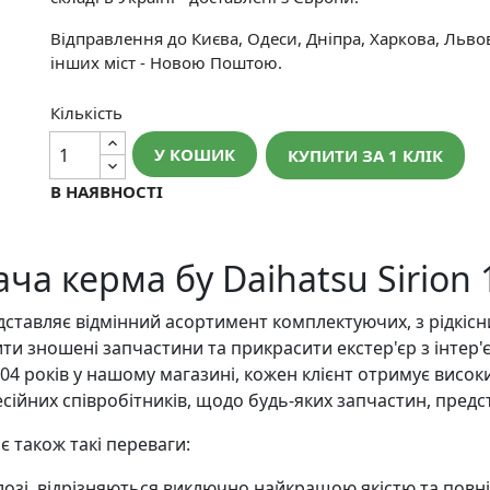
Відправлення до Києва, Одеси, Дніпра, Харкова, Льво
інших міст - Новою Поштою.
Кількість
У КОШИК
КУПИТИ ЗА 1 КЛIК
В НАЯВНОСТІ
а керма бу Daihatsu Sirion 1
авляє відмінний асортимент комплектуючих, з рідкісни
и зношені запчастини та прикрасити екстер'єр з інтер'
 2004 років у нашому магазині, кожен клієнт отримує висо
ійних співробітників, щодо будь-яких запчастин, предс
 також такі переваги:
талозі, відрізняються виключно найкращою якістю та пов