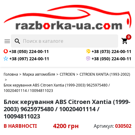
0
shopping_cart

search
+38 (050) 224-00-11
+38 (073) 224-00-11
+38 (097) 224-00-11
+38 (050) 224-00-11
Головна
>
Марка автомобіля
>
CITROEN
>
CITROEN XANTIA (1993-2002)
>
Блок керування ABS Citroen Xantia (1999-2003) 9625975480 /
10020401114 / 10094811023
Блок керування ABS Citroen Xantia (1999-
2003) 9625975480 / 10020401114 /
10094811023
4200 грн
В НАЯВНОСТІ
Артикул:
030502