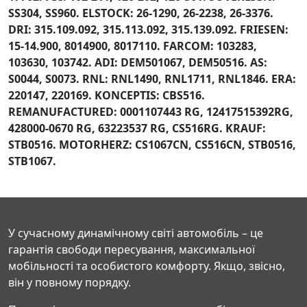
SS304, SS960. ELSTOCK: 26-1290, 26-2238, 26-3376.
DRI: 315.109.092, 315.113.092, 315.139.092. FRIESEN:
15-14.900, 8014900, 8017110. FARCOM: 103283,
103630, 103742. ADI: DEM501067, DEM50516. AS:
S0044, S0073. RNL: RNL1490, RNL1711, RNL1846. ERA:
220147, 220169. KONCEPTIS: CBS516.
REMANUFACTURED: 0001107443 RG, 12417515392RG,
428000-0670 RG, 63223537 RG, CS516RG. KRAUF:
STB0516. MOTORHERZ: CS1067CN, CS516CN, STB0516,
STB1067.
У сучасному динамічному світі автомобіль – це
гарантія свободи пересування, максимальної
мобільності та особистого комфорту. Якщо, звісно,
він у повному порядку.