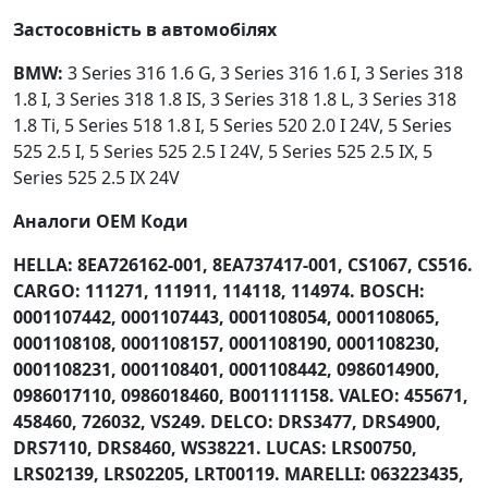
Застосовність в автомобілях
BMW:
3 Series 316 1.6 G, 3 Series 316 1.6 I, 3 Series 318
1.8 I, 3 Series 318 1.8 IS, 3 Series 318 1.8 L, 3 Series 318
1.8 Ti, 5 Series 518 1.8 I, 5 Series 520 2.0 I 24V, 5 Series
525 2.5 I, 5 Series 525 2.5 I 24V, 5 Series 525 2.5 IX, 5
Series 525 2.5 IX 24V
Аналоги OEM Коди
HELLA: 8EA726162-001, 8EA737417-001, CS1067, CS516.
CARGO: 111271, 111911, 114118, 114974. BOSCH:
0001107442, 0001107443, 0001108054, 0001108065,
0001108108, 0001108157, 0001108190, 0001108230,
0001108231, 0001108401, 0001108442, 0986014900,
0986017110, 0986018460, B001111158. VALEO: 455671,
458460, 726032, VS249. DELCO: DRS3477, DRS4900,
DRS7110, DRS8460, WS38221. LUCAS: LRS00750,
LRS02139, LRS02205, LRT00119. MARELLI: 063223435,