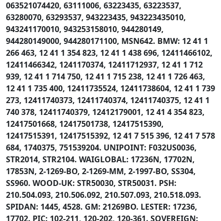
063521074420, 63111006, 63223435, 63223537,
63280070, 63293537, 943223435, 943223435010,
943241170010, 943253158010, 944280149,
944280149000, 944280171100, MSN642. BMW: 12 41 1
266 463, 12 41 1 354 823, 12 41 1 438 696, 12411466102,
12411466342, 1241170374, 12411712937, 12 41 1 712
939, 12 41 1 714 750, 12 41 1 715 238, 12 41 1 726 463,
12 41 1 735 400, 12411735524, 12411738604, 12 41 1 739
273, 12411740373, 12411740374, 12411740375, 12 41 1
740 378, 12411740379, 12412179001, 12 41 4 354 823,
12417501668, 12417501738, 12417515390,
12417515391, 12417515392, 12 41 7 515 396, 12 41 7 578
684, 1740375, 751539204. UNIPOINT: F032US0036,
STR2014, STR2104. WAIGLOBAL: 17236N, 17702N,
17853N, 2-1269-BO, 2-1269-MM, 2-1997-BO, SS304,
SS960. WOOD-UK: STR50030, STR50031. PSH:
210.504.093, 210.506.092, 210.507.093, 210.518.093.
SPIDAN: 1445, 4528. GM: 21269BO. LESTER: 17236,
17702. PIC: 102-211, 120-202, 120-361. SOVEREIGN: