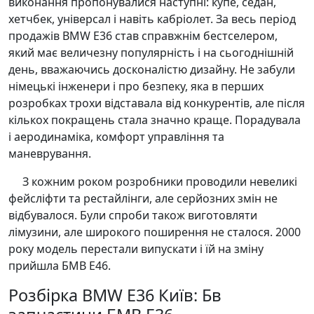
виконання пропонувалися наступні: купе, седан,
хетчбек, універсал і навіть кабріолет. За весь період
продажів BMW E36 став справжнім бестселером,
який має величезну популярність і на сьогоднішній
день, вважаючись досконалістю дизайну. Не забули
німецькі інженери і про безпеку, яка в перших
розробках трохи відставала від конкурентів, але після
кількох покращень стала значно краще. Порадувала
і аеродинаміка, комфорт управління та
маневрування.
З кожним роком розробники проводили невеликі
фейсліфти та рестайлінги, але серйозних змін не
відбувалося. Були спроби також виготовляти
лімузини, але широкого поширення не сталося. 2000
року модель перестали випускати і їй на зміну
прийшла БМВ Е46.
Розбірка BMW E36 Київ: Бв