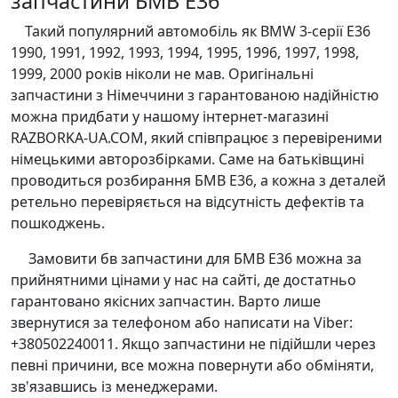
запчастини БМВ Е36
Такий популярний автомобіль як BMW 3-серії E36
1990, 1991, 1992, 1993, 1994, 1995, 1996, 1997, 1998,
1999, 2000 років ніколи не мав. Оригінальні
запчастини з Німеччини з гарантованою надійністю
можна придбати у нашому інтернет-магазині
RAZBORKA-UA.COM, який співпрацює з перевіреними
німецькими авторозбірками. Саме на батьківщині
проводиться розбирання БМВ Е36, а кожна з деталей
ретельно перевіряється на відсутність дефектів та
пошкоджень.
Замовити бв запчастини для БМВ Е36 можна за
прийнятними цінами у нас на сайті, де достатньо
гарантовано якісних запчастин. Варто лише
звернутися за телефоном або написати на Viber:
+380502240011. Якщо запчастини не підійшли через
певні причини, все можна повернути або обміняти,
зв'язавшись із менеджерами.