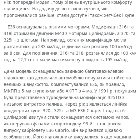
ніж попередні моделі, тому рівень внутрішнього комфорту
підвищився. На додачу до всіх типів кузовів, які
пропонувалися раніше, стали доступні також хетчбек і купе.
Е36 оснащувалась різними моторами. Модифікації 316i та
318i отримали двигуни М40 з чотирма циліндрами, а 320i та
325i – з шістьма. Наприклад, остання модифікація могла
розганятися до 233 км/год із динамікою розгону 100 км/год
за 8 сек. Для порівняння, 316i та 318i розганялися до 100 км/
год за 12,7 сек. і мали максимальну швидкість 195 км/год.
Дана модель оснащувалась задньою багатоважелевою
підвіскою, що дозволяло автомобілю почуватися стійко на
великих швидкостях. Комплектувалися Е36, як правило,
МКПП з 5-ма ступенями або АКПП з 4-ма. У 1991 р. покупцям
була представлена ​​турбодизельна модифікація 325TD з
низькою витратою палива. Через рік з'являється лінійка
дводверних купе: 320i, 325i та М3 E36 Coupe. І тоді всі 6-
циліндрові двигуни стали оснащуватися системою Vanos,
яка керувала фазами газорозподілу. 93-й – стає роком
випуску кабріолету E36 Cabrio. Він вирізнявся цікавою
особливістю. Його підголівники висувалися, якщо машина