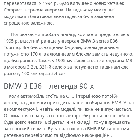
переверталася. У 1994 р. було випущено нових хетчбек
Compact із трьома дверима. На задньому мосту цієї
модифікації багатоважільна підвіска була замінена
спрощеною залежною.
¦Поповнюючи пробіл у лінійці, компанія представляє в
1995 р. відсутній раніше універсал BMW 3-series E36
Touring. Він був оснащений 6-циліндровим двигуном
потужністю 170 л. з алюмінієвим блоком замість чавунного,
що був раніше. Також у 1995-му з'являється легендарна М3
з мотором 3,2 л, 321-й силою за потужністю та динамікою
розгону 100 км/год за 5,4 сек.
BMW 3 E36 – легенда 90-х
Коли автомобіль стоїть на СТО і терміново потрібні
деталі, на допомогу приходить наше розбирання БМВ. У нас
є комплектуючі, навіть не моделі, які вже не випускаються.
Отримання товару з нашого авторозбирання не потрібно
буде довго чекати. Всі деталі є на складі і тому вирушають
за короткий термін. Бу запчастини на БМВ Е36 та інші ми
ретельно перевіряємо та відсіюємо некондиційні.