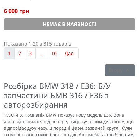
6 000 грн
НЕМАЄ В НАЯВНОСТІ
Показано 1-20 з 315 товарів
1
2
3
…
16
Далі
Вгору

Розбірка BMW 318 / E36: ​​Б/У
запчастини БМВ 316 / Е36 з
авторозбирання
1990-й р. Компанія BMW показує нову модель Е36. Вона
явно відрізнялася від попередниць сучасним дизайном, що
відповідає духу часу. Її передні фари, зазвичай круглі, були
скомпоновані в один блок - по дві. Автомобіль став більшим,